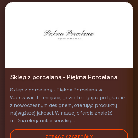
Sklep z porcelaną - Piękna Porcelana
Sklep z porcelaną - Piękna Porcelana w
Warszawie to miejsce, gdzie tradycja spotyka się
z nowoczesnym designem, oferując produkty
najwyższej jakości. W naszej ofercie znaleźć
można eleganckie serwisy...
ZOBACZ SZCZEGÓŁY