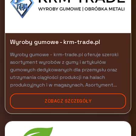
Wyroby gumowe - krm-trade.pl
Wyroby gumowe - krm-trade.pl oferuje szeroki
asortyment wyrobów z gumy i artykułów
gumowych dedykowanych dla przemysłu oraz
utrzymania ciągłości produkcji na halach
produkcyjnych i w magazynach. Asortyment...
ZOBACZ SZCZEGÓŁY