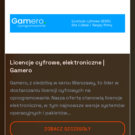
Licencje cyfrowe, elektroniczne |
Gamero
Gamero, z siedzibą w sercu Warszawy, to lider w
dostarczaniu licencji cyfrowych na
oprogramowanie. Nasza ofertę stanowią licencje
elektroniczne, w tym najnowsze wersje systemów
operacyjnych i pakietów...
ZOBACZ SZCZEGÓŁY