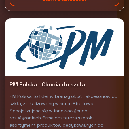
PM Polska - Okucia do szkła
PM Polska to lider w branży okuć i akcesoriów do
szkła, zlokalizowany w sercu Piastowa.
Specjalizująca się w innowacyjnych
rozwiązaniach firma dostarcza szeroki
asortyment produktów dedykowanych do