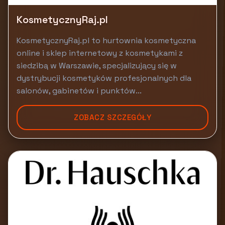
KosmetycznyRaj.pl
KosmetycznyRaj.pl to hurtownia kosmetyczna
online i sklep internetowy z kosmetykami z
siedzibą w Warszawie, specjalizujący się w
dystrybucji kosmetyków profesjonalnych dla
salonów, gabinetów i punktów...
ZOBACZ SZCZEGÓŁY