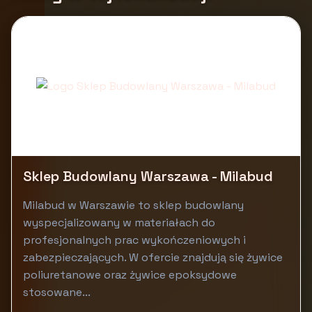
Sklep Budowlany Warszawa - Milabud
Milabud w Warszawie to sklep budowlany
wyspecjalizowany w materiałach do
profesjonalnych prac wykończeniowych i
zabezpieczających. W ofercie znajdują się żywice
poliuretanowe oraz żywice epoksydowe
stosowane...