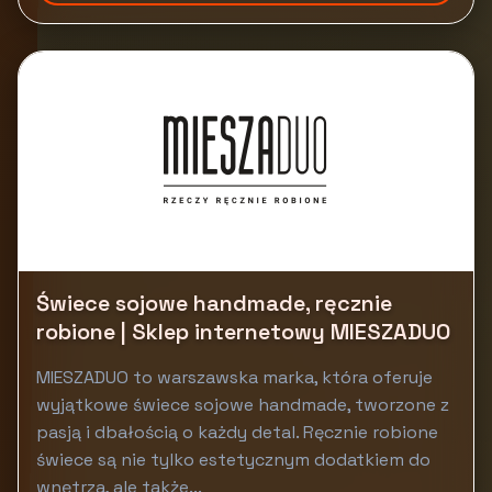
Świece sojowe handmade, ręcznie
robione | Sklep internetowy MIESZADUO
MIESZADUO to warszawska marka, która oferuje
wyjątkowe świece sojowe handmade, tworzone z
pasją i dbałością o każdy detal. Ręcznie robione
świece są nie tylko estetycznym dodatkiem do
wnętrza, ale także...