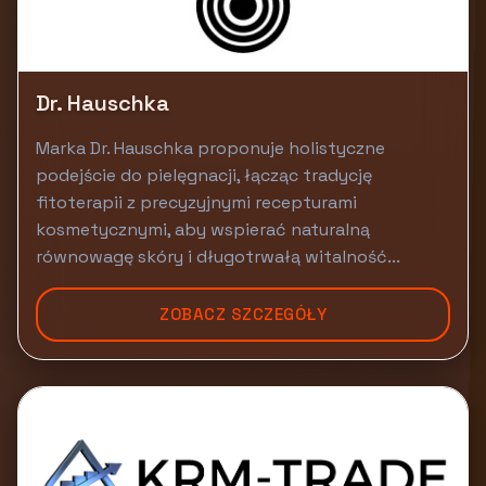
Dr. Hauschka
Marka Dr. Hauschka proponuje holistyczne
podejście do pielęgnacji, łącząc tradycję
fitoterapii z precyzyjnymi recepturami
kosmetycznymi, aby wspierać naturalną
równowagę skóry i długotrwałą witalność...
ZOBACZ SZCZEGÓŁY