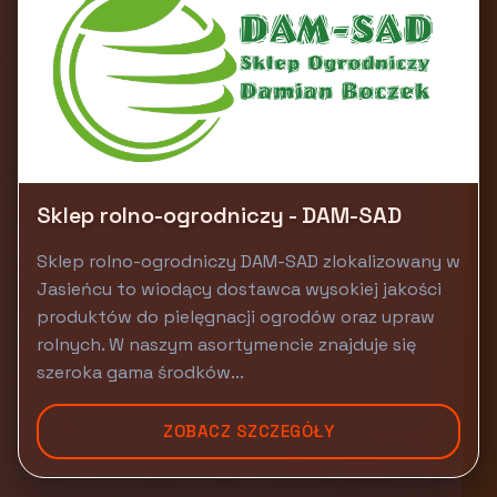
Sklep rolno-ogrodniczy - DAM-SAD
Sklep rolno-ogrodniczy DAM-SAD zlokalizowany w
Jasieńcu to wiodący dostawca wysokiej jakości
produktów do pielęgnacji ogrodów oraz upraw
rolnych. W naszym asortymencie znajduje się
szeroka gama środków...
ZOBACZ SZCZEGÓŁY