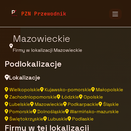
pzn.malopolska.pl
Firmy
Firmy z województwa
PZN Przewodnik
Mazowieckie
Firmy w lokalizacji Mazowieckie
Podlokalizacje
Lokalizacje
Wielkopolskie
Kujawsko-pomorskie
Małopolskie
Zachodniopomorskie
Łódzkie
Opolskie
Lubelskie
Mazowieckie
Podkarpackie
Śląskie
Pomorskie
Dolnośląskie
Warmińsko-mazurskie
Świętokrzyskie
Lubuskie
Podlaskie
Firmy w tej lokalizacji