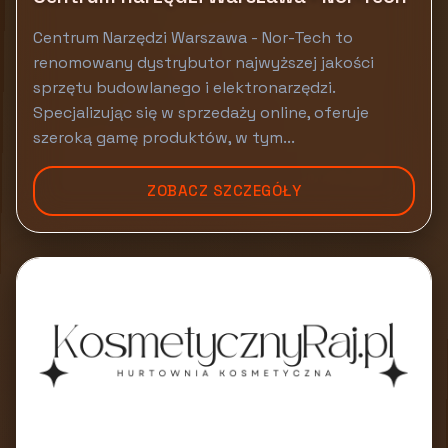
Centrum Narzędzi Warszawa - Nor-Tech to
renomowany dystrybutor najwyższej jakości
sprzętu budowlanego i elektronarzędzi.
Specjalizując się w sprzedaży online, oferuje
szeroką gamę produktów, w tym...
ZOBACZ SZCZEGÓŁY