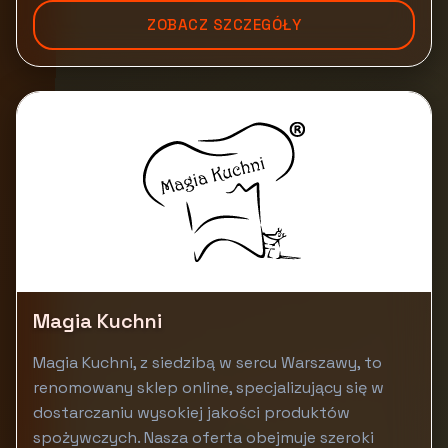
ZOBACZ SZCZEGÓŁY
Magia Kuchni
Magia Kuchni, z siedzibą w sercu Warszawy, to
renomowany sklep online, specjalizujący się w
dostarczaniu wysokiej jakości produktów
spożywczych. Nasza oferta obejmuje szeroki