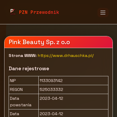
pzn.malopolska.pl
Firmy
Zdrowie i uroda
PZN Przewodnik
Kosmetyki i pielęgnacja
Dr. Hauschka
Pink Beauty Sp. z o.o
Strona WWW:
https://www.drhauschka.pl/
Dane rejestrowe
NIP
1133093142
REGON
525033332
Data
2023-04-12
powstania
Data
2023-04-12