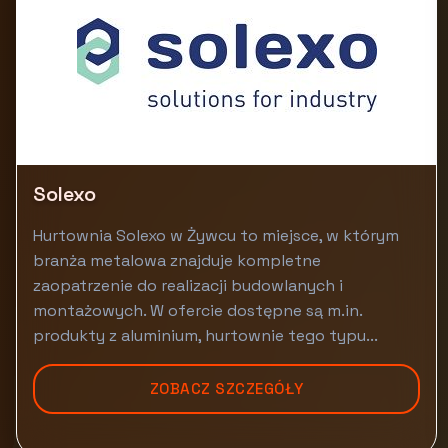
Solexo
Hurtownia Solexo w Żywcu to miejsce, w którym
branża metalowa znajduje kompletne
zaopatrzenie do realizacji budowlanych i
montażowych. W ofercie dostępne są m.in.
produkty z aluminium, hurtownie tego typu...
ZOBACZ SZCZEGÓŁY