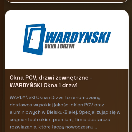
Okna PCV, drzwi zewnętrzne -
WARDYŃSKI Okna i drzwi
WARDYŃSKI Okna i Drzwi to renomowany
dostawca wysokiej jakości okien PCV oraz
aluminiowych w Bielsku-Białej. Specjalizując się w
segmentach okien premium, firma dostarcza
rozwiązania, które łączą nowoczesny...