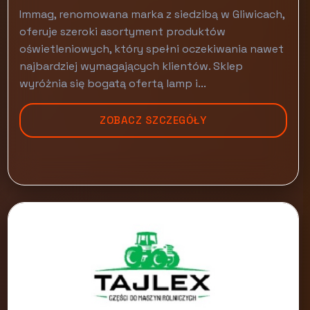
Immag, renomowana marka z siedzibą w Gliwicach,
oferuje szeroki asortyment produktów
oświetleniowych, który spełni oczekiwania nawet
najbardziej wymagających klientów. Sklep
wyróżnia się bogatą ofertą lamp i...
ZOBACZ SZCZEGÓŁY