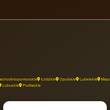
achodniopomorskie
Łódzkie
Opolskie
Lubelskie
Mazo
Lubuskie
Podlaskie