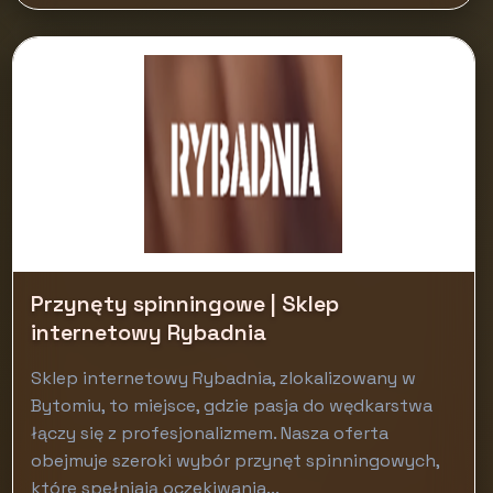
Przynęty spinningowe | Sklep
internetowy Rybadnia
Sklep internetowy Rybadnia, zlokalizowany w
Bytomiu, to miejsce, gdzie pasja do wędkarstwa
łączy się z profesjonalizmem. Nasza oferta
obejmuje szeroki wybór przynęt spinningowych,
które spełniają oczekiwania...