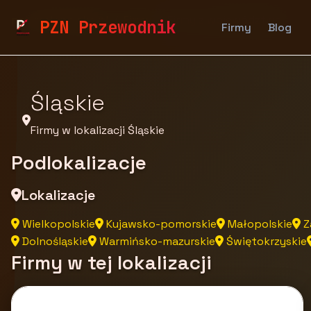
pzn.malopolska.pl
Firmy
Firmy z województwa
PZN Przewodnik
Firmy
Blog
Śląskie
Firmy w lokalizacji Śląskie
Podlokalizacje
Lokalizacje
Wielkopolskie
Kujawsko-pomorskie
Małopolskie
Z
Dolnośląskie
Warmińsko-mazurskie
Świętokrzyskie
Firmy w tej lokalizacji