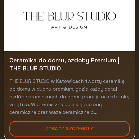
Ceramika do domu, ozdoby Premium |
THE BLUR STUDIO
THE BLUR STUDIO w Katowicach tworzy ceramikę
do domu w duchu premium, gdzie każdy detal
ozdób ceramicznych do domu pracuje na estetykę
wnętrza. W ofercie znajdują się wazony
ceramiczne oraz waza ceramiczna o...
ZOBACZ SZCZEGÓŁY