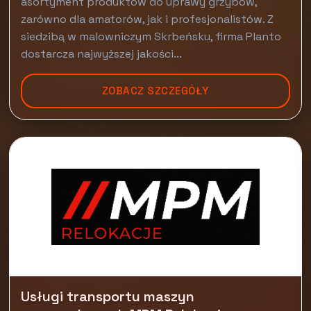
asortyment produktów do uprawy grzybów,
zarówno dla amatorów, jak i profesjonalistów. Z
siedzibą w malowniczym Skrbeńsku, firma Planto
dostarcza najwyższej jakości...
ZOBACZ SZCZEGÓŁY
Usługi transportu maszyn