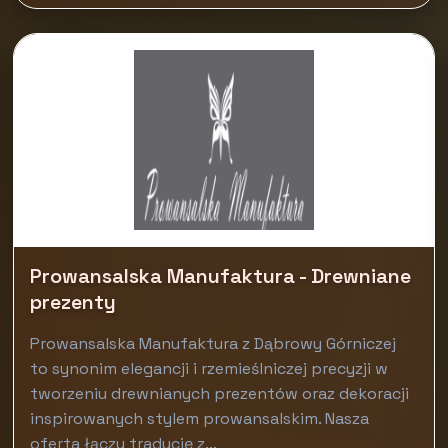
Prowansalska Manufaktura - Drewniane
prezenty
Prowansalska Manufaktura z Dąbrowy Górniczej
to synonim elegancji i rzemieślniczej precyzji w
tworzeniu drewnianych prezentów oraz dekoracji
inspirowanych stylem prowansalskim. Nasza
oferta łączy tradycję z...