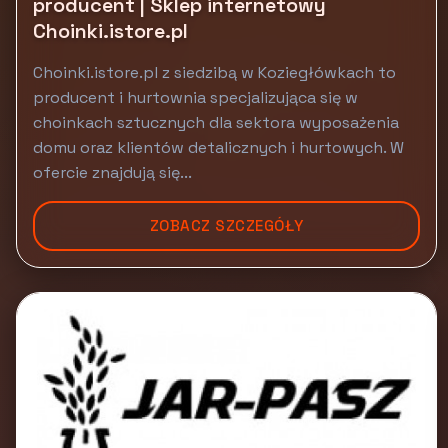
producent | Sklep internetowy
Choinki.istore.pl
Choinki.istore.pl z siedzibą w Koziegłówkach to
producent i hurtownia specjalizująca się w
choinkach sztucznych dla sektora wyposażenia
domu oraz klientów detalicznych i hurtowych. W
ofercie znajdują się...
ZOBACZ SZCZEGÓŁY