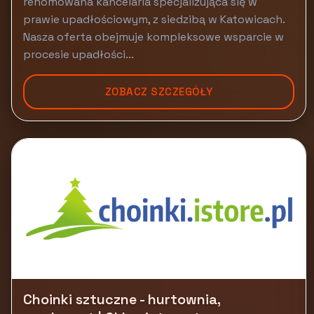
renomowana kancelaria specjalizująca się w
prawie upadłościowym, z siedzibą w Katowicach.
Nasza oferta obejmuje kompleksowe wsparcie w
procesie upadłości...
ZOBACZ SZCZEGÓŁY
Choinki sztuczne - hurtownia,