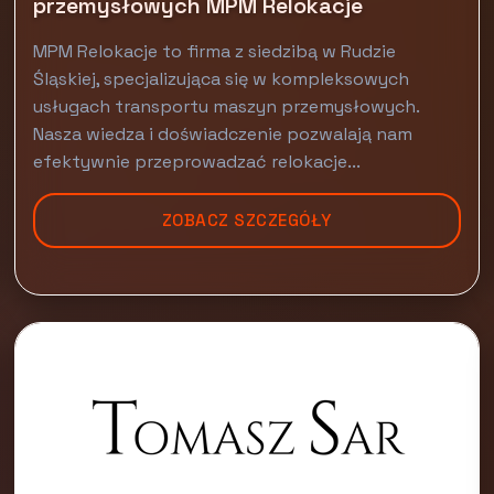
przemysłowych MPM Relokacje
MPM Relokacje to firma z siedzibą w Rudzie
Śląskiej, specjalizująca się w kompleksowych
usługach transportu maszyn przemysłowych.
Nasza wiedza i doświadczenie pozwalają nam
efektywnie przeprowadzać relokacje...
ZOBACZ SZCZEGÓŁY