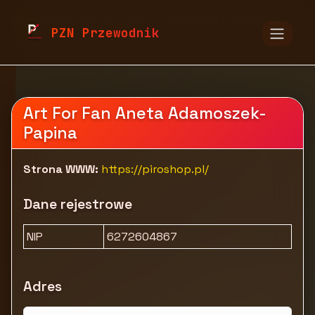
pzn.malopolska.pl
Firmy
Przemysł i produkcja
PZN Przewodnik
Chemia
PiroShop - sklep z pirotechniką
Art For Fan Aneta Adamoszek-
Papina
Strona WWW:
https://piroshop.pl/
Dane rejestrowe
NIP
6272604867
Adres