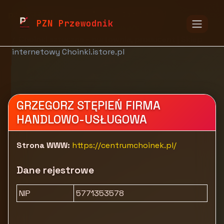
pzn.malopolska.pl
Firmy
Dom i ogród
PZN Przewodnik
Tekstylia i pozostałe wyposażenie
Choinki sztuczne - hurtownia, producent | Sklep
internetowy Choinki.istore.pl
GRZEGORZ STĘPIEŃ FIRMA
HANDLOWO-USŁUGOWA
Strona WWW:
https://centrumchoinek.pl/
Dane rejestrowe
NIP
5771353578