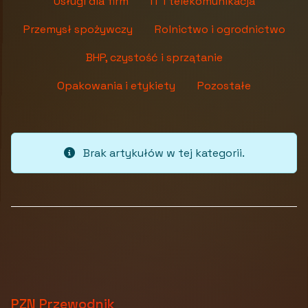
Usługi dla firm
IT i telekomunikacja
Przemysł spożywczy
Rolnictwo i ogrodnictwo
BHP, czystość i sprzątanie
Opakowania i etykiety
Pozostałe
Brak artykułów w tej kategorii.
PZN Przewodnik