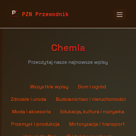
pzn.malopolska.pl
Blog
Przemysł i produkcja
PZN Przewodnik
Chemia
Chemia
Przeczytaj nasze najnowsze wpisy
Wszystkie wpisy
Dom i ogród
Zdrowie i uroda
Budownictwo i nieruchomości
Moda i akcesoria
Edukacja, kultura i rozrywka
Przemysł i produkcja
Motoryzacja i transport