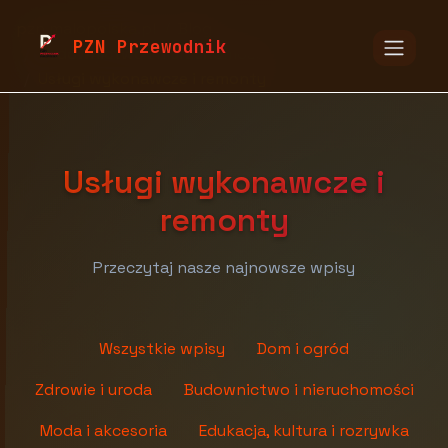
pzn.malopolska.pl
Blog
PZN Przewodnik
Budownictwo i nieruchomości
Usługi wykonawcze i remonty
Usługi wykonawcze i
remonty
Przeczytaj nasze najnowsze wpisy
Wszystkie wpisy
Dom i ogród
Zdrowie i uroda
Budownictwo i nieruchomości
Moda i akcesoria
Edukacja, kultura i rozrywka