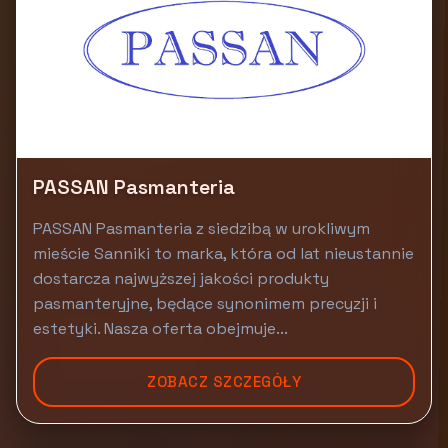
PASSAN Pasmanteria
PASSAN Pasmanteria z siedzibą w urokliwym
mieście Sanniki to marka, która od lat nieustannie
dostarcza najwyższej jakości produkty
pasmanteryjne, będące synonimem precyzji i
estetyki. Nasza oferta obejmuje...
ZOBACZ SZCZEGÓŁY