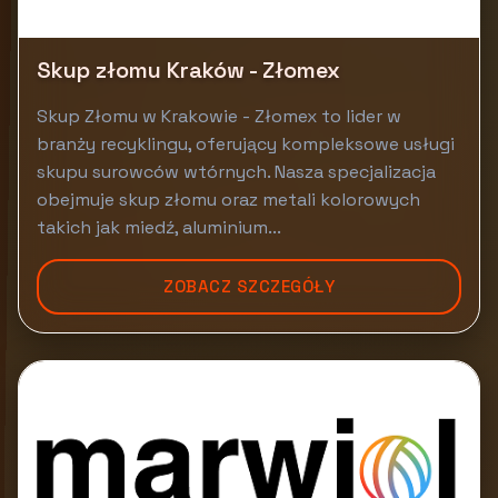
Skup złomu Kraków - Złomex
Skup Złomu w Krakowie - Złomex to lider w
branży recyklingu, oferujący kompleksowe usługi
skupu surowców wtórnych. Nasza specjalizacja
obejmuje skup złomu oraz metali kolorowych
takich jak miedź, aluminium...
ZOBACZ SZCZEGÓŁY