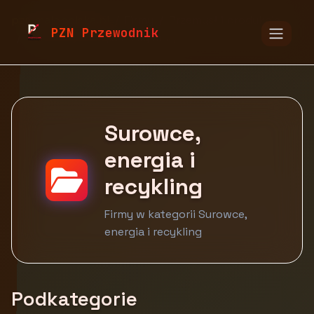
pzn.malopolska.pl
Firmy
Przemysł i produkcja
PZN Przewodnik
Surowce, energia i recykling
Surowce,
energia i
recykling
Firmy w kategorii Surowce,
energia i recykling
Podkategorie