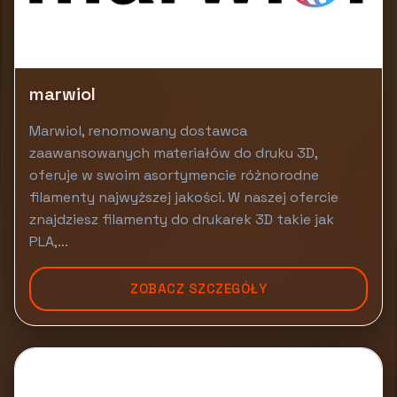
marwiol
Marwiol, renomowany dostawca
zaawansowanych materiałów do druku 3D,
oferuje w swoim asortymencie różnorodne
filamenty najwyższej jakości. W naszej ofercie
znajdziesz filamenty do drukarek 3D takie jak
PLA,...
ZOBACZ SZCZEGÓŁY