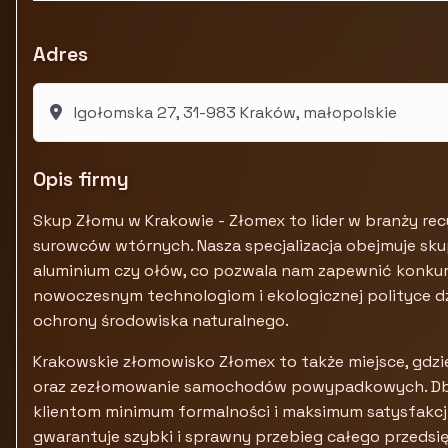
Adres
Igołomska 27, 31-983 Kraków, małopolskie
Opis firmy
Skup Złomu w Krakowie - Złomex to lider w branży rec
surowców wtórnych. Nasza specjalizacja obejmuje skup
aluminium czy ołów, co pozwala nam zapewnić konkure
nowoczesnym technologiom i ekologicznej polityce dzi
ochrony środowiska naturalnego.
Krakowskie złomowisko Złomex to także miejsce, gdz
oraz zezłomowanie samochodów powypadkowych. Dba
klientom minimum formalności i maksimum satysfakcji
gwarantuje szybki i sprawny przebieg całego przedsię