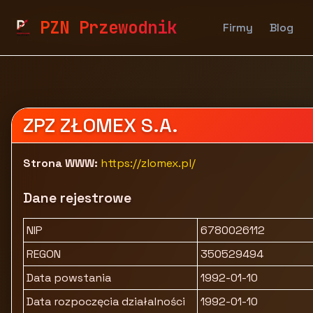
pzn.malopolska.pl
Firmy
Odpady i surowce wtórne
PZN Przewodnik
Firmy
Blog
Skup złomu Kraków - Złomex
ZPZ ZŁOMEX S.A.
Strona WWW:
https://zlomex.pl/
Dane rejestrowe
NIP
6780026112
REGON
350529494
Data powstania
1992-01-10
Data rozpoczęcia działalności
1992-01-10