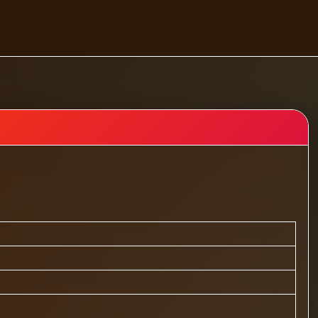
Surowce wtórne
Złom