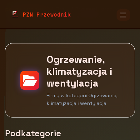
pzn.malopolska.pl
Firmy
Przemysł i produkcja
PZN Przewodnik
Ogrzewanie, klimatyzacja i wentylacja
Ogrzewanie,
klimatyzacja i
wentylacja
Firmy w kategorii Ogrzewanie,
klimatyzacja i wentylacja
Podkategorie