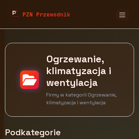
pzn.malopolska.pl
Firmy
Przemysł i produkcja
PZN Przewodnik
Ogrzewanie, klimatyzacja i wentylacja
Ogrzewanie,
klimatyzacja i
wentylacja
Firmy w kategorii Ogrzewanie,
klimatyzacja i wentylacja
Podkategorie