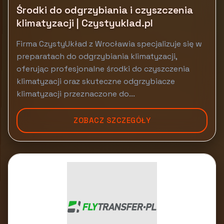
Środki do odgrzybiania i czyszczenia
klimatyzacji | Czystyuklad.pl
Firma CzystyUkład z Wrocławia specjalizuje się w
preparatach do odgrzybiania klimatyzacji,
oferując profesjonalne środki do czyszczenia
klimatyzacji oraz skuteczne odgrzybiacze
klimatyzacji przeznaczone do...
ZOBACZ SZCZEGÓŁY