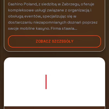
Cashino Poland, z siedzibą w Zabrzegu, oferuje
kompleksowe usługi związane z organizacją i
obsługą eventów, specjalizując się w
dostarczaniu niezapomnianych doznań poprzez
swoje mobilne kasyno. Firma stawia...
ZOBACZ SZCZEGÓŁY