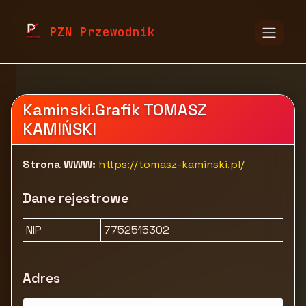
pzn.malopolska.pl
Firmy
Usługi dla firm
PZN Przewodnik
Marketing, reklama i PR
Tomasz Kamiński
Kaminski.Grafik TOMASZ
KAMIŃSKI
Strona WWW:
https://tomasz-kaminski.pl/
Dane rejestrowe
NIP
7752515302
Adres