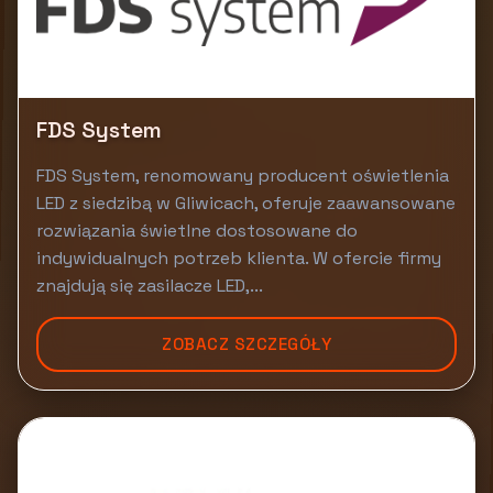
FDS System
FDS System, renomowany producent oświetlenia
LED z siedzibą w Gliwicach, oferuje zaawansowane
rozwiązania świetlne dostosowane do
indywidualnych potrzeb klienta. W ofercie firmy
znajdują się zasilacze LED,...
ZOBACZ SZCZEGÓŁY