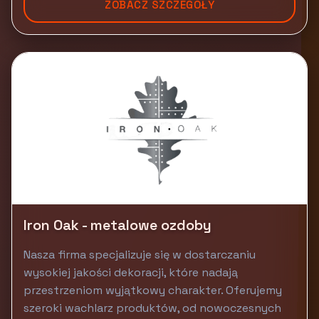
ZOBACZ SZCZEGÓŁY
Iron Oak - metalowe ozdoby
Nasza firma specjalizuje się w dostarczaniu
wysokiej jakości dekoracji, które nadają
przestrzeniom wyjątkowy charakter. Oferujemy
szeroki wachlarz produktów, od nowoczesnych