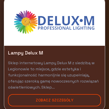
Lampy Delux M
Sklep internetowy Lampy Delux M z siedzibą w
Legionowie to miejsce, gdzie estetyka i
funkcjonalność harmonijnie się uzupełniają,
oferując szeroką gamę nowoczesnych rozwiązań
oświetleniowych. Sklep...
ZOBACZ SZCZEGÓŁY