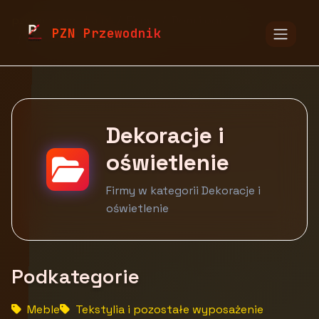
pzn.malopolska.pl
Firmy
Dom i ogród
PZN Przewodnik
Dekoracje i oświetlenie
Dekoracje i
oświetlenie
Firmy w kategorii Dekoracje i
oświetlenie
Podkategorie
Meble
Tekstylia i pozostałe wyposażenie