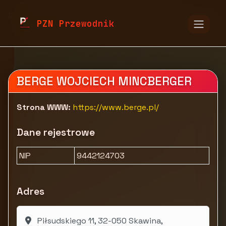
pzn.malopolska.pl
Firmy
Dom i ogród
PZN Przewodnik
Dekoracje i oświetlenie
Oświetlenie LED BERGE
BERGE WOJCIECH MINCBERGER
Strona WWW:
https://www.berge.pl/
Dane rejestrowe
NIP
9442124703
Adres
Piłsudskiego 11, 32-050 Skawina,