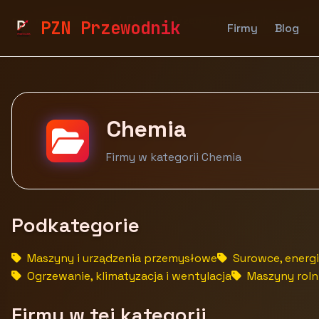
pzn.malopolska.pl
Firmy
Przemysł i produkcja
Ch
PZN Przewodnik
Firmy
Blog
Chemia
Firmy w kategorii Chemia
Podkategorie
Maszyny i urządzenia przemysłowe
Surowce, energia
Ogrzewanie, klimatyzacja i wentylacja
Maszyny rolni
Firmy w tej kategorii