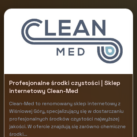
Profesjonalne środki czystości | Sklep
internetowy Clean-Med
Clean-Med to renomowany sklep internetowy z
Wiśniowej Góry, specjalizujący się w dostarczaniu
profesjonalnych środków czystości najwyższej
jakości. W ofercie znajdują się zarówno chemiczne
środki...