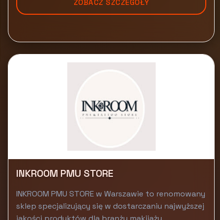
ZOBACZ SZCZEGÓŁY
INKROOM PMU STORE
INKROOM PMU STORE w Warszawie to renomowany
sklep specjalizujący się w dostarczaniu najwyższej
jakości produktów dla branży makijażu