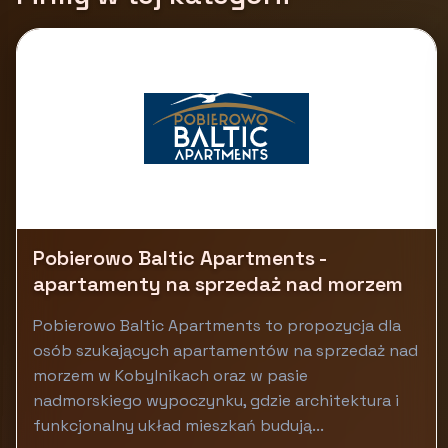
Pobierowo Baltic Apartments -
apartamenty na sprzedaż nad morzem
Pobierowo Baltic Apartments to propozycja dla
osób szukających apartamentów na sprzedaż nad
morzem w Kobylnikach oraz w pasie
nadmorskiego wypoczynku, gdzie architektura i
funkcjonalny układ mieszkań budują...