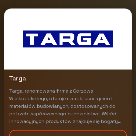
Targa
Targa, renomowana firma z Gorzowa
Wielkopolskiego, oferuje szeroki asortyment
materiałów budowlanych, dostosowanych do
potrzeb współczesnego budownictwa. Wśród
innowacyjnych produktów znajduje się bogaty...