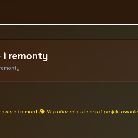
ści
Usługi wykonawcze i remonty
 i remonty
 remonty
nawcze i remonty
Wykończenia, stolarka i projektowanie