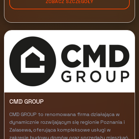
ZOBACZ SZCZEGÓŁY
CMD GROUP
CMD GROUP to renomowana firma działająca w
dynamicznie rozwijającym się regionie Poznania i
Zalasewa, oferująca kompleksowe usługi w
zakresie budowy domów oraz sprzedaży mieszkań.