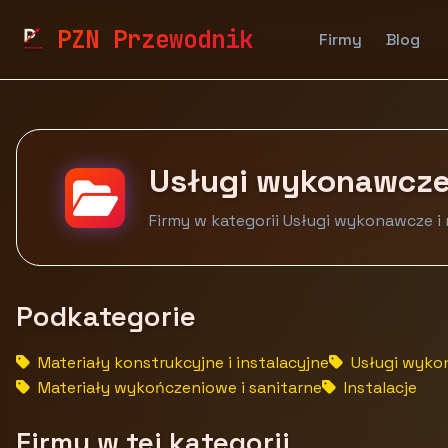
pzn.malopolska.pl
Firmy
Budownictwo i nieruchomo
PZN Przewodnik
Firmy
Blog
Usługi wykonawcze
Firmy w kategorii Usługi wykonawcze i
Podkategorie
Materiały konstrukcyjne i instalacyjne
Usługi wyko
Materiały wykończeniowe i sanitarne
Instalacje
Firmy w tej kategorii