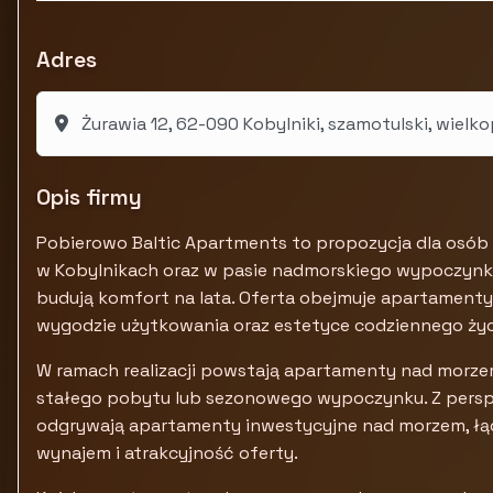
Adres
Żurawia 12, 62-090 Kobylniki, szamotulski, wielko
Opis firmy
Pobierowo Baltic Apartments to propozycja dla osó
w Kobylnikach oraz w pasie nadmorskiego wypoczynku,
budują komfort na lata. Oferta obejmuje apartament
wygodzie użytkowania oraz estetyce codziennego życi
W ramach realizacji powstają apartamenty nad morze
stałego pobytu lub sezonowego wypoczynku. Z persp
odgrywają apartamenty inwestycyjne nad morzem, łącz
wynajem i atrakcyjność oferty.