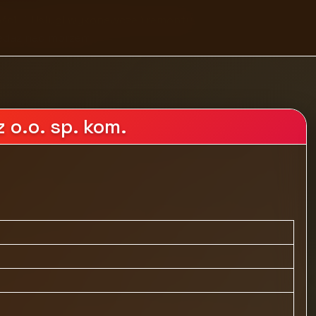
ści
Usługi wykonawcze i remonty
zedaż nad morzem
 o.o. sp. kom.