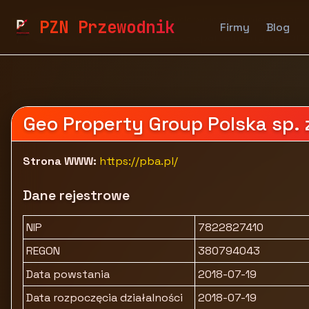
pzn.malopolska.pl
Firmy
Budownictwo i nieruchomo
PZN Przewodnik
Firmy
Blog
Pobierowo Baltic Apartments - apartamenty na spr
Geo Property Group Polska sp. z
Strona WWW:
https://pba.pl/
Dane rejestrowe
NIP
7822827410
REGON
380794043
Data powstania
2018-07-19
Data rozpoczęcia działalności
2018-07-19