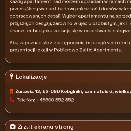
Każdy apartament nad morzem sprzedam w ramach ma
przemyślany wariant budowy mieszkań i domów w kont
dopracowanych detali. Wybór apartamentu na sprzedaż
przyszłych decyzji, zarówno w ujęciu osobistym, jak 
charakter budynku wpisują się w oczekiwania nabyw
Aby zapoznać się z dostępnością i szczegółami ofer
prezentacji lokali w Pobierowo Baltic Apartments.
Lokalizacje
Żurawia 12, 62-090 Kobylniki, szamotulski, wielko
Telefon: +48600 852 852
Zrzut ekranu strony