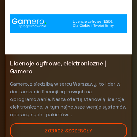
Licencje cyfrowe, elektroniczne |
Gamero
Gamero, z siedzibą w sercu Warszawy, to lider w
dostarczaniu licencji cyfrowych na
oprogramowanie. Nasza ofertę stanowią licencje
elektroniczne, w tym najnowsze wersje systemów
operacyjnych i pakietów...
ZOBACZ SZCZEGÓŁY