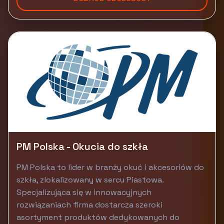
PM Polska - Okucia do szkła
PM Polska to lider w branży okuć i akcesoriów do
szkła, zlokalizowany w sercu Piastowa.
Specjalizująca się w innowacyjnych
rozwiązaniach firma dostarcza szeroki
asortyment produktów dedykowanych do