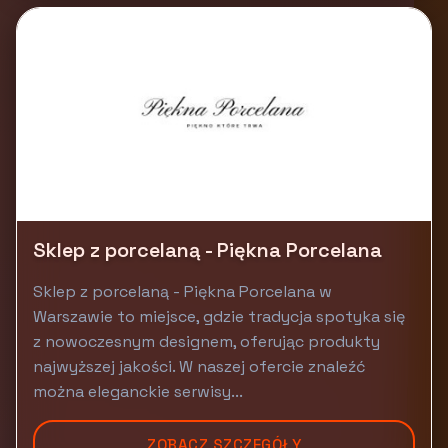
Sklep z porcelaną - Piękna Porcelana
Sklep z porcelaną - Piękna Porcelana w
Warszawie to miejsce, gdzie tradycja spotyka się
z nowoczesnym designem, oferując produkty
najwyższej jakości. W naszej ofercie znaleźć
można eleganckie serwisy...
ZOBACZ SZCZEGÓŁY