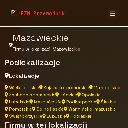
pzn.malopolska.pl
Firmy
Firmy z województwa
PZN Przewodnik
Mazowieckie
Firmy w lokalizacji Mazowieckie
Podlokalizacje
Lokalizacje
Wielkopolskie
Kujawsko-pomorskie
Małopolskie
Zachodniopomorskie
Łódzkie
Opolskie
Lubelskie
Mazowieckie
Podkarpackie
Śląskie
Pomorskie
Dolnośląskie
Warmińsko-mazurskie
Świętokrzyskie
Lubuskie
Podlaskie
Firmy w tej lokalizacji