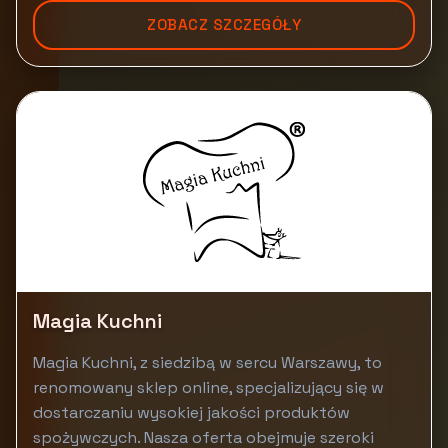
ZOBACZ SZCZEGÓŁY
Magia Kuchni
Magia Kuchni, z siedzibą w sercu Warszawy, to
renomowany sklep online, specjalizujący się w
dostarczaniu wysokiej jakości produktów
spożywczych. Nasza oferta obejmuje szeroki