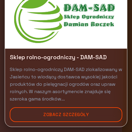
Sklep rolno-ogrodniczy - DAM-SAD
Sklep rolno-ogrodniczy DAM-SAD zlokalizowany w
Jasieńcu to wiodący dostawca wysokiej jakości
produktów do pielęgnacji ogrodów oraz upraw
rolnych. W naszym asortymencie znajduje się
szeroka gama środków...
ZOBACZ SZCZEGÓŁY