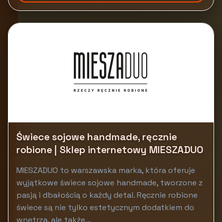
Świece sojowe handmade, ręcznie
robione | Sklep internetowy MIESZADUO
MIESZADUO to warszawska marka, która oferuje
wyjątkowe świece sojowe handmade, tworzone z
pasją i dbałością o każdy detal. Ręcznie robione
świece są nie tylko estetycznym dodatkiem do
wnętrza, ale także...