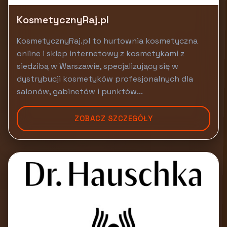
KosmetycznyRaj.pl
KosmetycznyRaj.pl to hurtownia kosmetyczna
online i sklep internetowy z kosmetykami z
siedzibą w Warszawie, specjalizujący się w
dystrybucji kosmetyków profesjonalnych dla
salonów, gabinetów i punktów...
ZOBACZ SZCZEGÓŁY