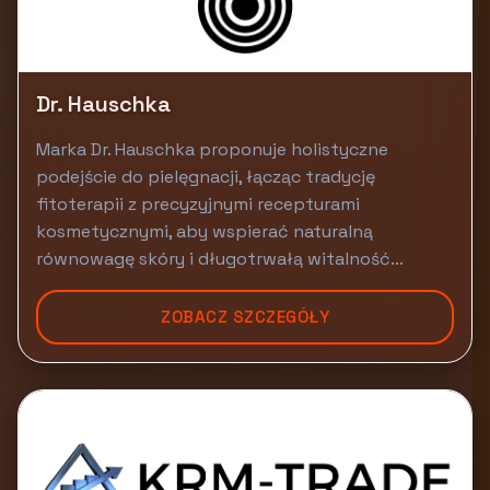
Dr. Hauschka
Marka Dr. Hauschka proponuje holistyczne
podejście do pielęgnacji, łącząc tradycję
fitoterapii z precyzyjnymi recepturami
kosmetycznymi, aby wspierać naturalną
równowagę skóry i długotrwałą witalność...
ZOBACZ SZCZEGÓŁY