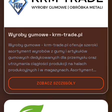
Wyroby gumowe - krm-trade.pl
Wyroby gumowe - krm-trade.pl oferuje szeroki
asortyment wyrobów z gumy i artykułów
gumowych dedykowanych dla przemysłu oraz
utrzymania ciągłości produkcji na halach
produkcyjnych i w magazynach. Asortyment...
ZOBACZ SZCZEGÓŁY