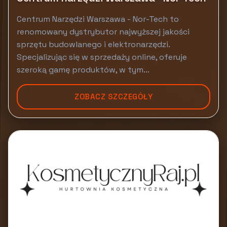
Centrum Narzędzi Warszawa - Nor-Tech to
renomowany dystrybutor najwyższej jakości
sprzętu budowlanego i elektronarzędzi.
Specjalizując się w sprzedaży online, oferuje
szeroką gamę produktów, w tym...
ZOBACZ SZCZEGÓŁY