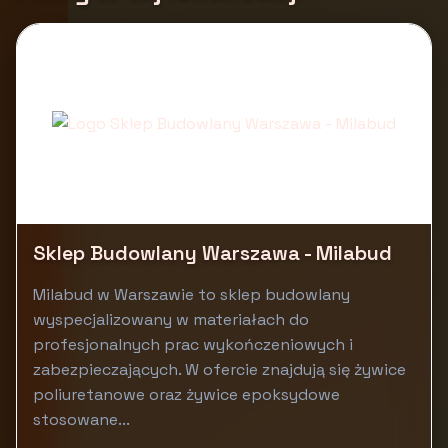
Sklep Budowlany Warszawa - Milabud
Milabud w Warszawie to sklep budowlany
wyspecjalizowany w materiałach do
profesjonalnych prac wykończeniowych i
zabezpieczających. W ofercie znajdują się żywice
poliuretanowe oraz żywice epoksydowe
stosowane...