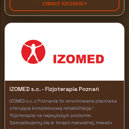
ZOBACZ SZCZEGÓŁY
IZOMED s.c. - Fizjoterapia Poznań
IZOMED s.c. z Poznania to renomowana placówka
oferująca kompleksową rehabilitację i
fizjoterapię na najwyższym poziomie.
Specjalizujemy się w terapii manualnej, masażu