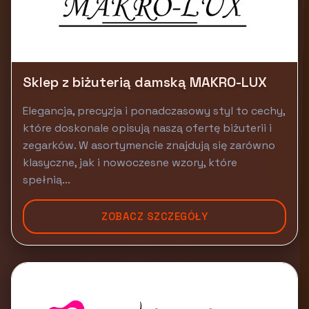
Sklep z biżuterią damską MAKRO-LUX
Elegancja, precyzja i ponadczasowy styl to cechy,
które doskonale opisują naszą ofertę biżuterii i
zegarków. W asortymencie znajdują się zarówno
klasyczne, jak i nowoczesne wzory, które
spełnią...
ZOBACZ SZCZEGÓŁY