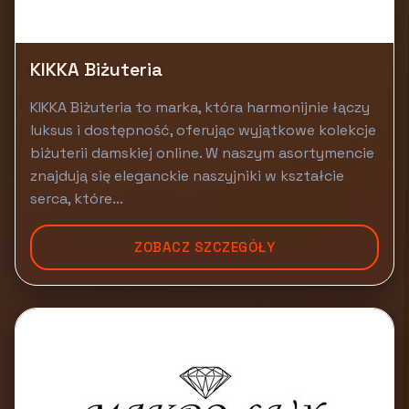
KIKKA Biżuteria
KIKKA Biżuteria to marka, która harmonijnie łączy
luksus i dostępność, oferując wyjątkowe kolekcje
biżuterii damskiej online. W naszym asortymencie
znajdują się eleganckie naszyjniki w kształcie
serca, które...
ZOBACZ SZCZEGÓŁY