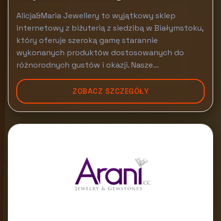
Alicja&Maria Jewellery to wyjątkowy sklep
internetowy z biżuterią z siedzibą w Białymstoku,
który oferuje szeroką gamę starannie
wykonanych produktów dostosowanych do
różnorodnych gustów i okazji. Nasze...
ZOBACZ SZCZEGÓŁY