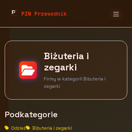
pzn.malopolska.pl
Firmy
Moda i akcesoria
PZN Przewodnik
Biżuteria i zegarki
Biżuteria i
zegarki
Firmy w kategorii Biżuteria i
zegarki
Podkategorie
Odzież
Biżuteria i zegarki