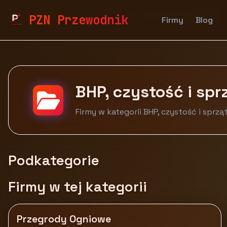
pzn.malopolska.pl
Firmy
BHP, czystość i sprzątanie
PZN Przewodnik
Firmy
Blog
BHP, czystość i spr
Firmy w kategorii BHP, czystość i sprzą
Podkategorie
Firmy w tej kategorii
Przegrody Ogniowe