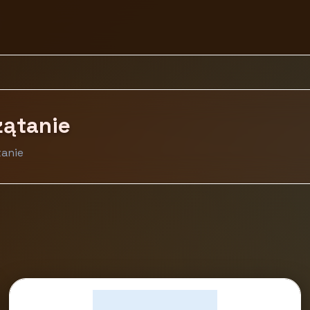
zątanie
tanie