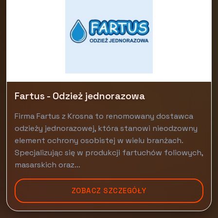
Fartus - Odzież jednorazowa
Firma Fartus z Krosna to renomowany dostawca
odzieży jednorazowej, która stanowi nieodzowny
element ochrony osobistej w wielu branżach.
Specjalizując się w produkcji fartuchów foliowych,
masarskich oraz...
ZOBACZ SZCZEGÓŁY