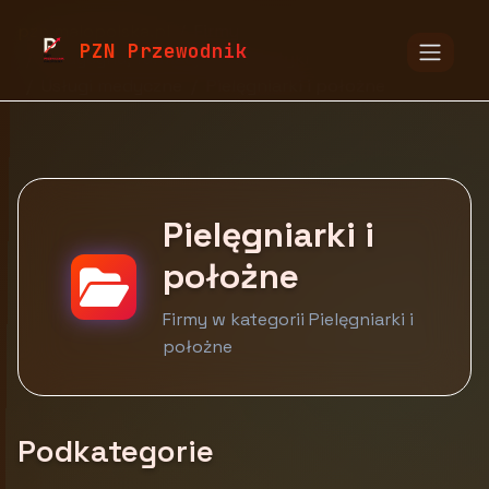
pzn.malopolska.pl
Firmy
PZN Przewodnik
Medycyna, farmacja i kosmetyki
Usługi medyczne
Pielęgniarki i położne
Pielęgniarki i
położne
Firmy w kategorii Pielęgniarki i
położne
Podkategorie