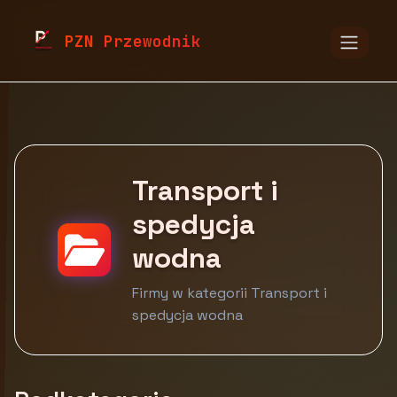
pzn.malopolska.pl
Firmy
PZN Przewodnik
Logistyka, spedycja, transport
Transport i spedycja wodna
Transport i
spedycja
wodna
Firmy w kategorii Transport i
spedycja wodna