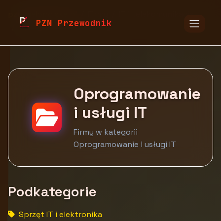
pzn.malopolska.pl
Firmy
IT i telekomunikacja
PZN Przewodnik
Oprogramowanie i usługi IT
Oprogramowanie
i usługi IT
Firmy w kategorii
Oprogramowanie i usługi IT
Podkategorie
Sprzęt IT i elektronika