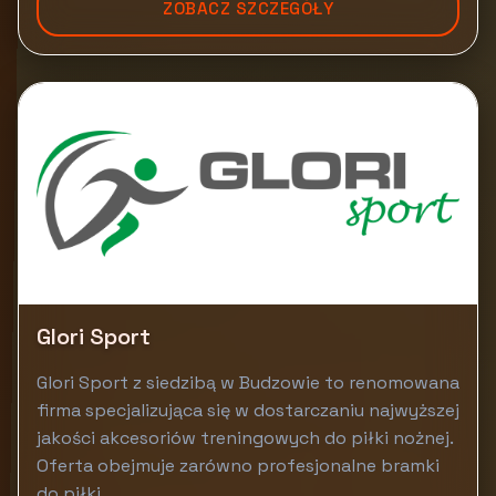
ZOBACZ SZCZEGÓŁY
Glori Sport
Glori Sport z siedzibą w Budzowie to renomowana
firma specjalizująca się w dostarczaniu najwyższej
jakości akcesoriów treningowych do piłki nożnej.
Oferta obejmuje zarówno profesjonalne bramki
do piłki...