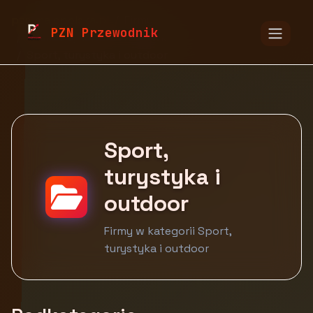
pzn.malopolska.pl
Firmy
PZN Przewodnik
Edukacja, kultura i rozrywka
Sport, turystyka i outdoor
Sport,
turystyka i
outdoor
Firmy w kategorii Sport,
turystyka i outdoor