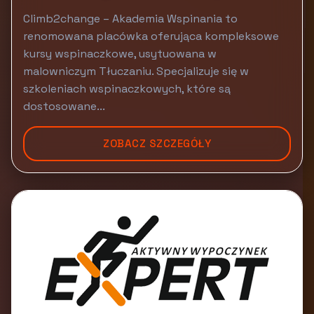
Climb2change – Akademia Wspinania to
renomowana placówka oferująca kompleksowe
kursy wspinaczkowe, usytuowana w
malowniczym Tłuczaniu. Specjalizuje się w
szkoleniach wspinaczkowych, które są
dostosowane...
ZOBACZ SZCZEGÓŁY