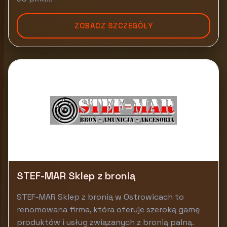
ZOBACZ SZCZEGÓŁY
STEF-MAR Sklep z bronią
STEF-MAR Sklep z bronią w Ostrowicach to
renomowana firma, która oferuje szeroką gamę
produktów i usług związanych z bronią palną.