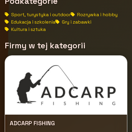
Podkategorie
Sport, turystyka i outdoor
Rozrywka i hobby
Edukacja i szkolenia
Gry i zabawki
Kultura i sztuka
Firmy w tej kategorii
ADCARP FISHING