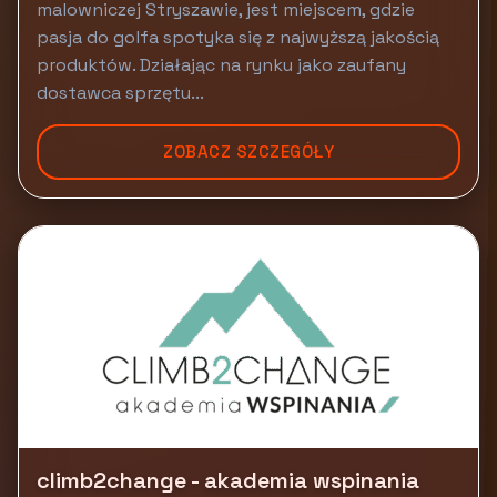
malowniczej Stryszawie, jest miejscem, gdzie
pasja do golfa spotyka się z najwyższą jakością
produktów. Działając na rynku jako zaufany
dostawca sprzętu...
ZOBACZ SZCZEGÓŁY
climb2change - akademia wspinania