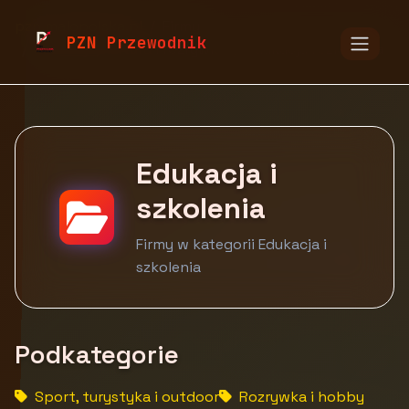
pzn.malopolska.pl
Firmy
PZN Przewodnik
Edukacja, kultura i rozrywka
Edukacja i szkolenia
Edukacja i
szkolenia
Firmy w kategorii Edukacja i
szkolenia
Podkategorie
Sport, turystyka i outdoor
Rozrywka i hobby