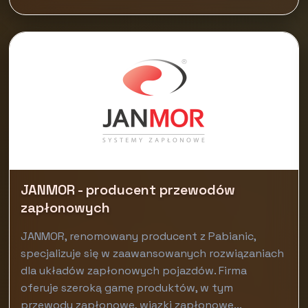
JANMOR - producent przewodów
zapłonowych
JANMOR, renomowany producent z Pabianic,
specjalizuje się w zaawansowanych rozwiązaniach
dla układów zapłonowych pojazdów. Firma
oferuje szeroką gamę produktów, w tym
przewody zapłonowe, wiązki zapłonowe...