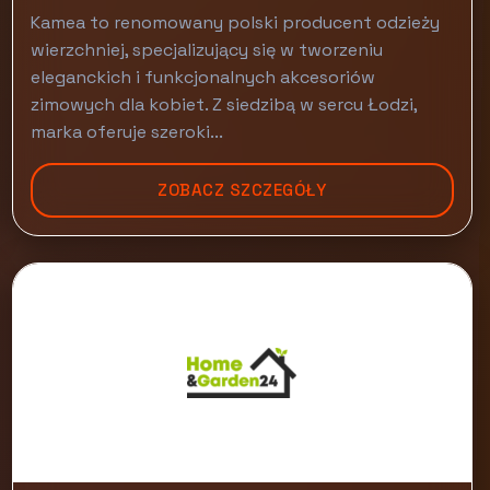
Kamea to renomowany polski producent odzieży
wierzchniej, specjalizujący się w tworzeniu
eleganckich i funkcjonalnych akcesoriów
zimowych dla kobiet. Z siedzibą w sercu Łodzi,
marka oferuje szeroki...
ZOBACZ SZCZEGÓŁY