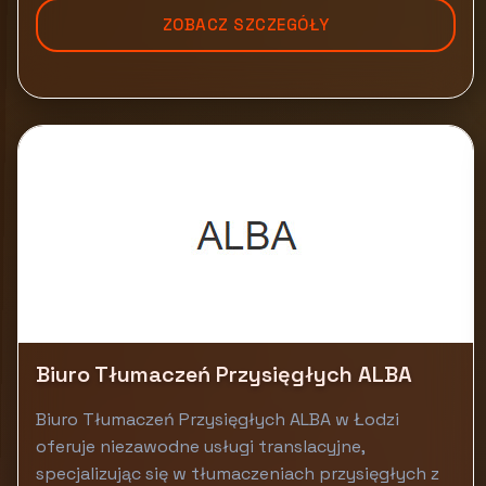
ZOBACZ SZCZEGÓŁY
Biuro Tłumaczeń Przysięgłych ALBA
Biuro Tłumaczeń Przysięgłych ALBA w Łodzi
oferuje niezawodne usługi translacyjne,
specjalizując się w tłumaczeniach przysięgłych z