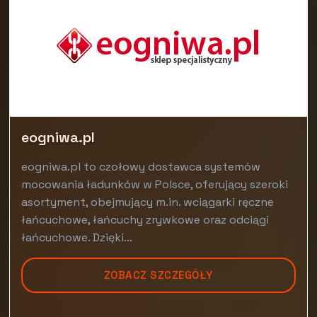
eogniwa.pl
eogniwa.pl to czołowy dostawca systemów
mocowania ładunków w Polsce, oferujący szeroki
asortyment, obejmujący m.in. wciągarki ręczne
łańcuchowe, łańcuchy zrywkowe oraz odciągi
łańcuchowe. Dzięki...
ZOBACZ SZCZEGÓŁY