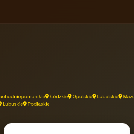
achodniopomorskie
Łódzkie
Opolskie
Lubelskie
Mazo
Lubuskie
Podlaskie