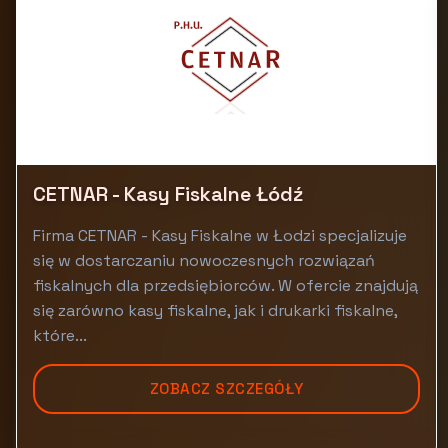
CETNAR - Kasy Fiskalne Łódź
Firma CETNAR - Kasy Fiskalne w Łodzi specjalizuje
się w dostarczaniu nowoczesnych rozwiązań
fiskalnych dla przedsiębiorców. W ofercie znajdują
się zarówno kasy fiskalne, jak i drukarki fiskalne,
które...
ZOBACZ SZCZEGÓŁY