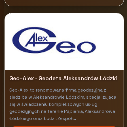
Geo–Alex - Geodeta Aleksandrów Łódzki
Geo-Alex to renomowana firma geodezyjna z
siedzibą w Aleksandrowie Łódzkim, specjalizująca
się w świadczeniu kompleksowych usług
geodezyjnych na terenie Rąbienia, Aleksandrowa
Łódzkiego oraz Łodzi. Zespół...