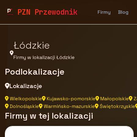
pzn.malopolska.pl
Firmy
Firmy z województwa
PZN Przewodnik
Firmy
Blog
Łódzkie
Firmy w lokalizacji Łódzkie
Podlokalizacje
Lokalizacje
Wielkopolskie
Kujawsko-pomorskie
Małopolskie
Z
Dolnośląskie
Warmińsko-mazurskie
Świętokrzyskie
Firmy w tej lokalizacji