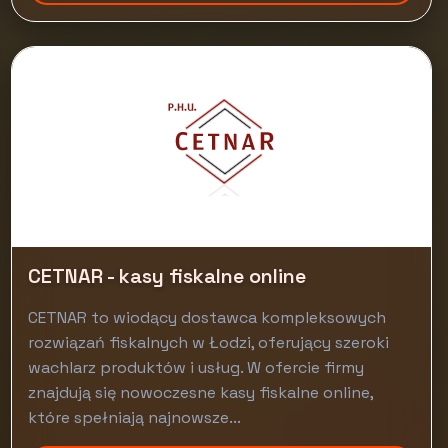
CETNAR - kasy fiskalne online
CETNAR to wiodący dostawca kompleksowych
rozwiązań fiskalnych w Łodzi, oferujący szeroki
wachlarz produktów i usług. W ofercie firmy
znajdują się nowoczesne kasy fiskalne online,
które spełniają najnowsze...