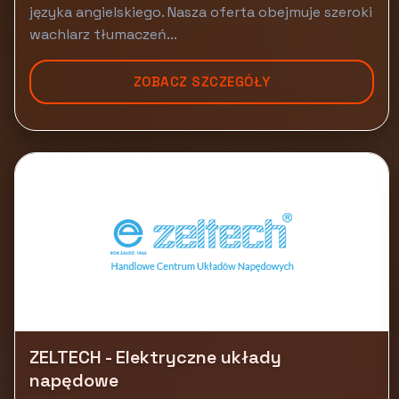
języka angielskiego. Nasza oferta obejmuje szeroki
wachlarz tłumaczeń...
ZOBACZ SZCZEGÓŁY
ZELTECH - Elektryczne układy
napędowe