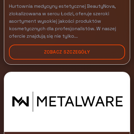
Hurtownia medycyny estetycznej BeautyNova,
zlokalizowana w sercu Łodzi, oferuje szeroki
asortyment wysokiej jakości produktów
kosmetycznych dla profesjonalistów. W naszej
ofercie znajdują się nie tylko...
ZOBACZ SZCZEGÓŁY