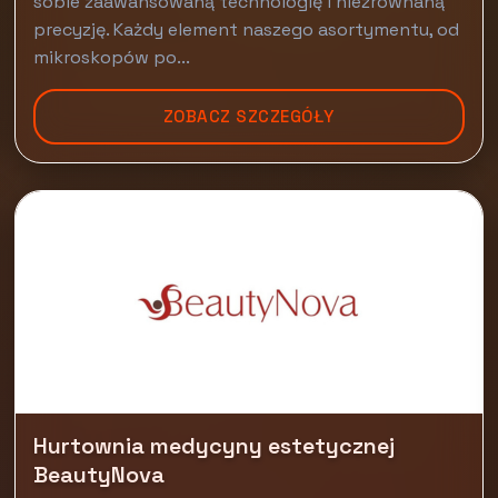
sobie zaawansowaną technologię i niezrównaną
precyzję. Każdy element naszego asortymentu, od
mikroskopów po...
ZOBACZ SZCZEGÓŁY
Hurtownia medycyny estetycznej
BeautyNova