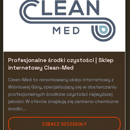
Profesjonalne środki czystości | Sklep
internetowy Clean-Med
Clean-Med to renomowany sklep internetowy z
Wiśniowej Góry, specjalizujący się w dostarczaniu
profesjonalnych środków czystości najwyższej
jakości. W ofercie znajdują się zarówno chemiczne
środki...
ZOBACZ SZCZEGÓŁY