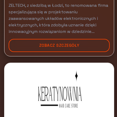
ZELTECH, z siedzibą w Łodzi, to renomowana firma
specjalizująca się w projektowaniu
zaawansowanych układów elektronicznych i
elektrycznych, która zdobyła uznanie dzięki
innowacyjnym rozwiązaniom w dziedzinie...
ZOBACZ SZCZEGÓŁY