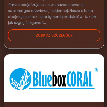
firma specjalizująca się w zaawansowanej
automatyce drzwiowej i okiennej. Nasza oferta
obejmuje szeroki asortyment produktów, takich
jak szyny ślizgowe i...
ZOBACZ SZCZEGÓŁY