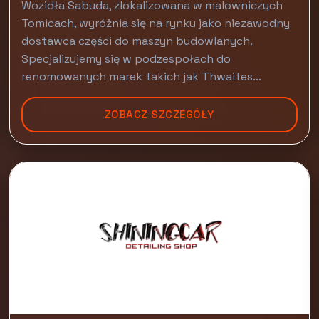
Wozidła Sabuda, zlokalizowana w malowniczych
Tomicach, wyróżnia się na rynku jako niezawodny
dostawca części do maszyn budowlanych.
Specjalizujemy się w podzespołach do
renomowanych marek takich jak Thwaites...
ZOBACZ SZCZEGÓŁY