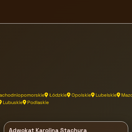
achodniopomorskie
Łódzkie
Opolskie
Lubelskie
Mazo
Lubuskie
Podlaskie
Adwokat Karolina Stachura