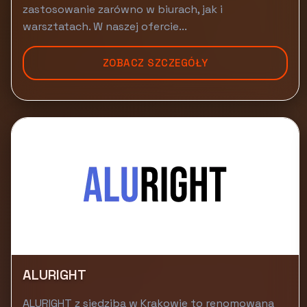
zastosowanie zarówno w biurach, jak i
warsztatach. W naszej ofercie...
ZOBACZ SZCZEGÓŁY
ALURIGHT
ALURIGHT z siedzibą w Krakowie to renomowana