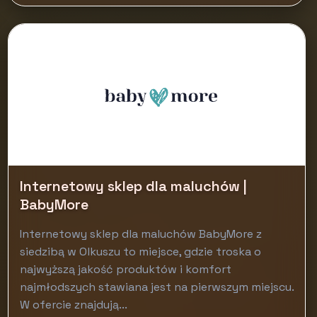
Internetowy sklep dla maluchów |
BabyMore
Internetowy sklep dla maluchów BabyMore z
siedzibą w Olkuszu to miejsce, gdzie troska o
najwyższą jakość produktów i komfort
najmłodszych stawiana jest na pierwszym miejscu.
W ofercie znajdują...