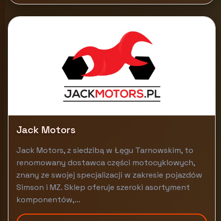
Jack Motors
Jack Motors, z siedzibą w Łęgu Tarnowskim, to
renomowany dostawca części motocyklowych,
znany ze swojej specjalizacji w zakresie pojazdów
Simson i MZ. Sklep oferuje szeroki asortyment
komponentów,...