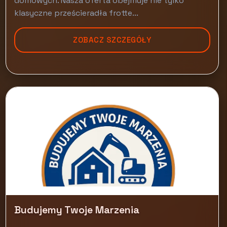
domowych. Nasza oferta obejmuje nie tylko
klasyczne prześcieradła frotte...
ZOBACZ SZCZEGÓŁY
Budujemy Twoje Marzenia