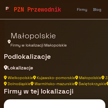
pzn.malopolska.pl
Firmy
Firmy z województwa
PZN Przewodnik
Firmy
Blog
Małopolskie
Firmy w lokalizacji Małopolskie
Podlokalizacje
Lokalizacje
Wielkopolskie
Kujawsko-pomorskie
Małopolskie
Z
Dolnośląskie
Warmińsko-mazurskie
Świętokrzyskie
Firmy w tej lokalizacji