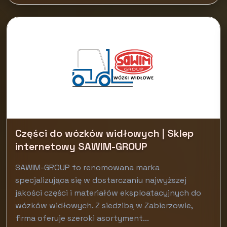
Części do wózków widłowych | Sklep
internetowy SAWIM-GROUP
SAWIM-GROUP to renomowana marka
specjalizująca się w dostarczaniu najwyższej
jakości części i materiałów eksploatacyjnych do
wózków widłowych. Z siedzibą w Zabierzowie,
firma oferuje szeroki asortyment...