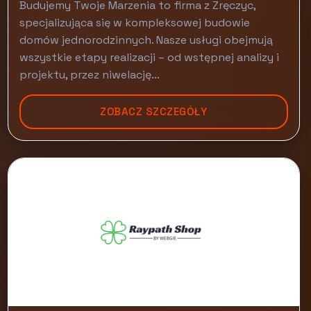
Budujemy Twoje Marzenia to firma z Zręczyc,
specjalizująca się w kompleksowej budowie
domów jednorodzinnych. Nasze usługi obejmują
wszystkie etapy realizacji – od wstępnej analizy i
projektu, przez niwelację...
ZOBACZ SZCZEGÓŁY