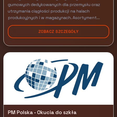
gumowych dedykowanych dla przemysłu oraz
utrzymania ciągłości produkcji na halach
produkcyjnych i w magazynach. Asortyment...
ZOBACZ SZCZEGÓŁY
PM Polska - Okucia do szkła