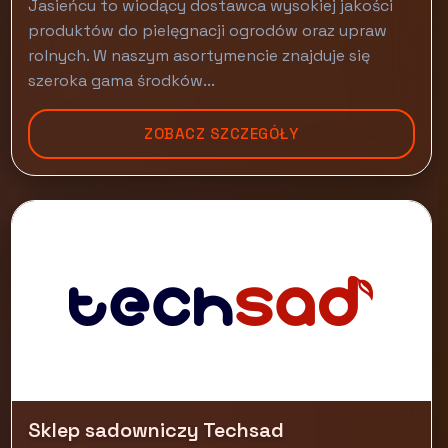
Jasieńcu to wiodący dostawca wysokiej jakości
produktów do pielęgnacji ogrodów oraz upraw
rolnych. W naszym asortymencie znajduje się
szeroka gama środków...
ZOBACZ SZCZEGÓŁY
Sklep sadowniczy Techsad