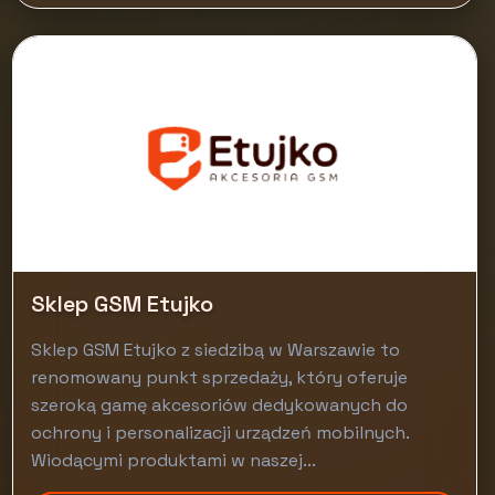
Sklep GSM Etujko
Sklep GSM Etujko z siedzibą w Warszawie to
renomowany punkt sprzedaży, który oferuje
szeroką gamę akcesoriów dedykowanych do
ochrony i personalizacji urządzeń mobilnych.
Wiodącymi produktami w naszej...