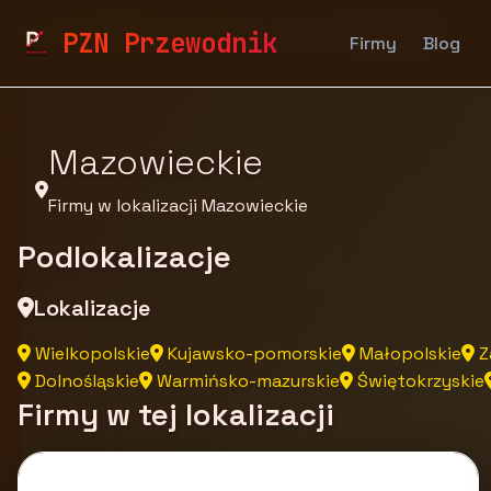
pzn.malopolska.pl
Firmy
Firmy z województwa
PZN Przewodnik
Firmy
Blog
Mazowieckie
Firmy w lokalizacji Mazowieckie
Podlokalizacje
Lokalizacje
Wielkopolskie
Kujawsko-pomorskie
Małopolskie
Z
Dolnośląskie
Warmińsko-mazurskie
Świętokrzyskie
Firmy w tej lokalizacji