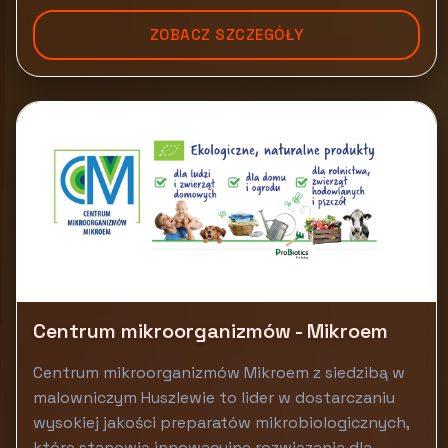
ZOBACZ SZCZEGÓŁY
Centrum mikroorganizmów - Mikroem
Centrum mikroorganizmów Mikroem z siedzibą w
malowniczym Huszlewie to lider w dostarczaniu
wysokiej jakości preparatów mikrobiologicznych,
które stanowią innowacyjne rozwiązania dla