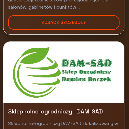
salonów, gabinetów i punktów...
ZOBACZ SZCZEGÓŁY
Sklep rolno-ogrodniczy - DAM-SAD
Sklep rolno-ogrodniczy DAM-SAD zlokalizowany w