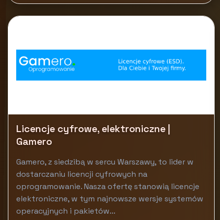
Licencje cyfrowe, elektroniczne |
Gamero
Gamero, z siedzibą w sercu Warszawy, to lider w
dostarczaniu licencji cyfrowych na
oprogramowanie. Nasza ofertę stanowią licencje
elektroniczne, w tym najnowsze wersje systemów
operacyjnych i pakietów...