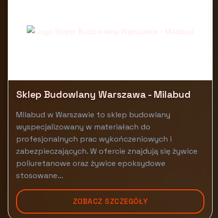
Sklep Budowlany Warszawa - Milabud
Milabud w Warszawie to sklep budowlany
wyspecjalizowany w materiałach do
profesjonalnych prac wykończeniowych i
zabezpieczających. W ofercie znajdują się żywice
poliuretanowe oraz żywice epoksydowe
stosowane...
ZOBACZ SZCZEGÓŁY