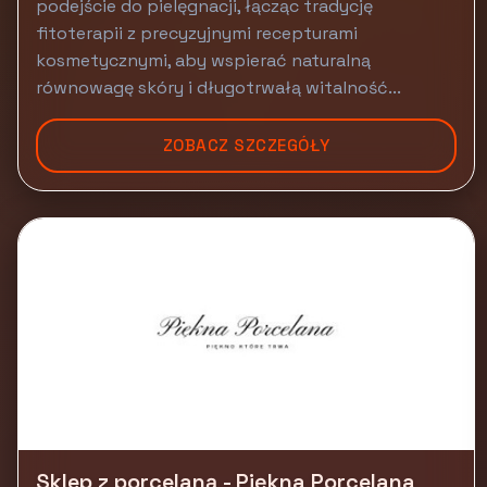
podejście do pielęgnacji, łącząc tradycję
fitoterapii z precyzyjnymi recepturami
kosmetycznymi, aby wspierać naturalną
równowagę skóry i długotrwałą witalność...
ZOBACZ SZCZEGÓŁY
Sklep z porcelaną - Piękna Porcelana