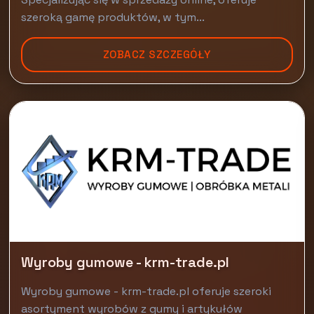
szeroką gamę produktów, w tym...
ZOBACZ SZCZEGÓŁY
Wyroby gumowe - krm-trade.pl
Wyroby gumowe - krm-trade.pl oferuje szeroki
asortyment wyrobów z gumy i artykułów