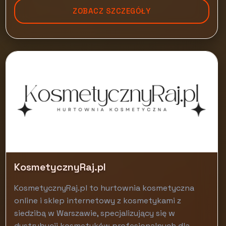
ZOBACZ SZCZEGÓŁY
KosmetycznyRaj.pl
KosmetycznyRaj.pl to hurtownia kosmetyczna
online i sklep internetowy z kosmetykami z
siedzibą w Warszawie, specjalizujący się w
dystrybucji kosmetyków profesjonalnych dla