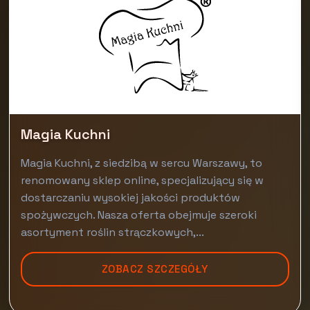
Magia Kuchni
Magia Kuchni, z siedzibą w sercu Warszawy, to
renomowany sklep online, specjalizujący się w
dostarczaniu wysokiej jakości produktów
spożywczych. Nasza oferta obejmuje szeroki
asortyment roślin strączkowych,...
ZOBACZ SZCZEGÓŁY