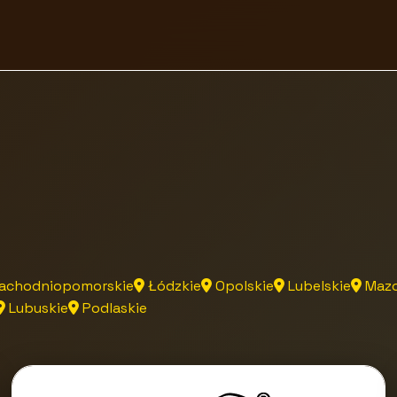
achodniopomorskie
Łódzkie
Opolskie
Lubelskie
Mazo
Lubuskie
Podlaskie