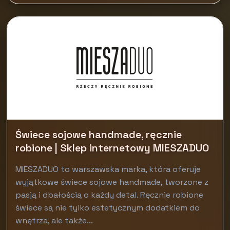
Świece sojowe handmade, ręcznie
robione | Sklep internetowy MIESZADUO
MIESZADUO to warszawska marka, która oferuje
wyjątkowe świece sojowe handmade, tworzone z
pasją i dbałością o każdy detal. Ręcznie robione
świece są nie tylko estetycznym dodatkiem do
wnętrza, ale także...