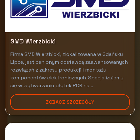
SMD Wierzbicki
Firma SMD Wierzbicki, zlokalizowana w Gdańsku
Lipce, jest cenionym dostawcą zaawansowanych
rozwiązań z zakresu produkcji i montażu
komponentów elektronicznych. Specjalizujemy
się w wytwarzaniu płytek PCB na...
ZOBACZ SZCZEGÓŁY