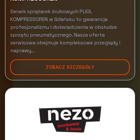
Serwis sprężarek śrubowych PLIOL
KOMPRESSOREN w Gdańsku to gwarancja
profesjonalizmu i doświadczenia w obsłudze
sprzętu pneumatycznego. Nasza oferta
serwisowa obejmuje kompleksowe przeglądy i
naprawy...
ZOBACZ SZCZEGÓŁY