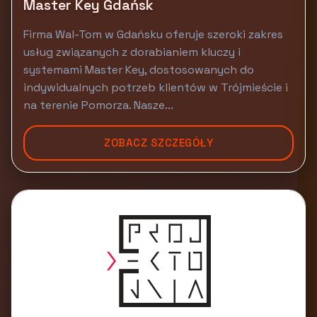
Master Key Gdańsk
Firma Wal-Tom w Gdańsku oferuje szeroki zakres
usług związanych z dorabianiem kluczy i
systemami Master Key, dostosowanych do
indywidualnych potrzeb klientów w Trójmieście i
na terenie Pomorza. Nasze...
ZOBACZ SZCZEGÓŁY