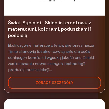
Świat Sypialni - Sklep internetowy z
materacami, kołdrami, poduszkami i
pościelą
Ekskluzywne materace oferowane przez naszą
firmę stanowią idealne rozwiązanie dla osób
ceniących komfort i wysoką jakość snu. Dzięki
zastosowaniu nowoczesnych technologii
produkcji oraz selekcji...
ZOBACZ SZCZEGÓŁY