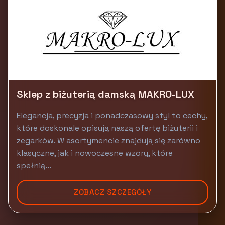
Sklep z biżuterią damską MAKRO-LUX
Elegancja, precyzja i ponadczasowy styl to cechy,
które doskonale opisują naszą ofertę biżuterii i
zegarków. W asortymencie znajdują się zarówno
klasyczne, jak i nowoczesne wzory, które
spełnią...
ZOBACZ SZCZEGÓŁY