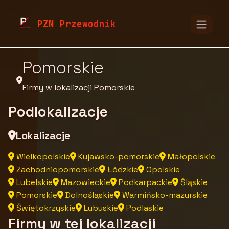
pzn.malopolska.pl
Firmy
Firmy z województwa
PZN Przewodnik
Pomorskie
Firmy w lokalizacji Pomorskie
Podlokalizacje
Lokalizacje
Wielkopolskie
Kujawsko-pomorskie
Małopolskie
Zachodniopomorskie
Łódzkie
Opolskie
Lubelskie
Mazowieckie
Podkarpackie
Śląskie
Pomorskie
Dolnośląskie
Warmińsko-mazurskie
Świętokrzyskie
Lubuskie
Podlaskie
Firmy w tej lokalizacji