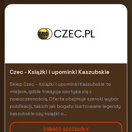
Czec - Książki i upominki Kaszubskie
Sklep Czec – Książki i upominki Kaszubskie to
miejsce, gdzie tradycja spotyka się z
nowoczesnością. Oferta obejmuje szeroki wybór
publikacji, takich jak bogato ilustrowane legendy
kaszubskie czy książki o...
ZOBACZ SZCZEGÓŁY