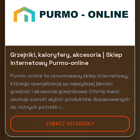
Grzejniki, kaloryfery, akcesoria | Sklep
internetowy Purmo-online
Purmo-online to renomowany sklep internetowy,
którego specjalizacją są najwyższej jakości
grzejniki i akcesoria grzejnikowe. Ofertę marki
cechuje szeroki wybór produktów dopasowanych
do różnych potrzeb i...
ZOBACZ SZCZEGÓŁY