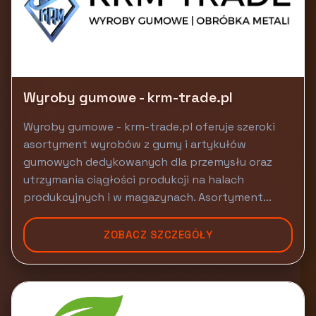
Wyroby gumowe - krm-trade.pl
Wyroby gumowe - krm-trade.pl oferuje szeroki
asortyment wyrobów z gumy i artykułów
gumowych dedykowanych dla przemysłu oraz
utrzymania ciągłości produkcji na halach
produkcyjnych i w magazynach. Asortyment...
ZOBACZ SZCZEGÓŁY