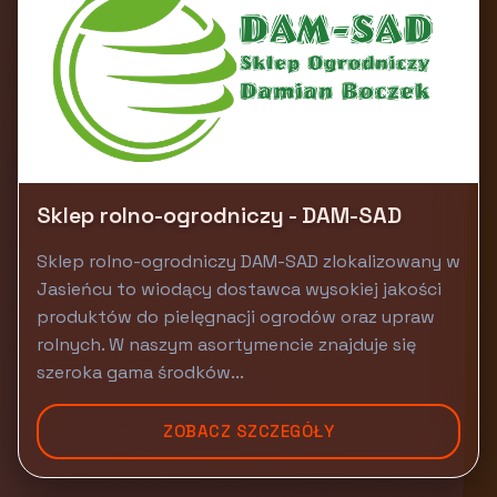
Sklep rolno-ogrodniczy - DAM-SAD
Sklep rolno-ogrodniczy DAM-SAD zlokalizowany w
Jasieńcu to wiodący dostawca wysokiej jakości
produktów do pielęgnacji ogrodów oraz upraw
rolnych. W naszym asortymencie znajduje się
szeroka gama środków...
ZOBACZ SZCZEGÓŁY