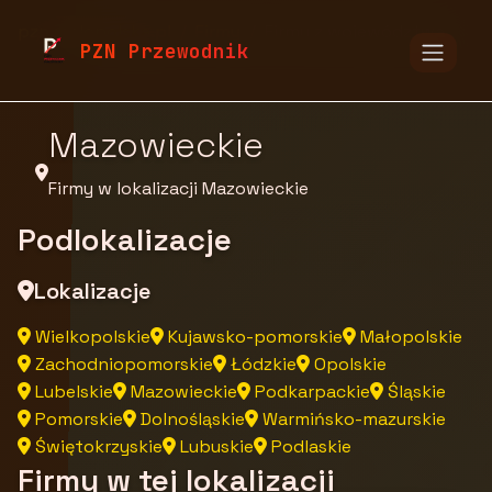
pzn.malopolska.pl
Firmy
Firmy z województwa
PZN Przewodnik
Mazowieckie
Firmy w lokalizacji Mazowieckie
Podlokalizacje
Lokalizacje
Wielkopolskie
Kujawsko-pomorskie
Małopolskie
Zachodniopomorskie
Łódzkie
Opolskie
Lubelskie
Mazowieckie
Podkarpackie
Śląskie
Pomorskie
Dolnośląskie
Warmińsko-mazurskie
Świętokrzyskie
Lubuskie
Podlaskie
Firmy w tej lokalizacji