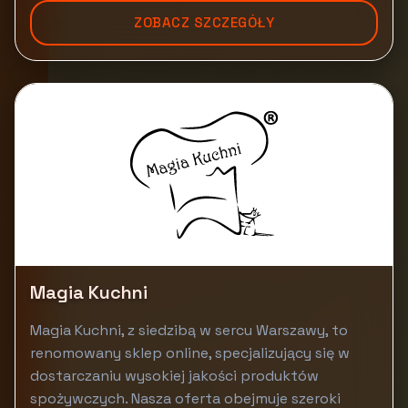
ZOBACZ SZCZEGÓŁY
Magia Kuchni
Magia Kuchni, z siedzibą w sercu Warszawy, to
renomowany sklep online, specjalizujący się w
dostarczaniu wysokiej jakości produktów
spożywczych. Nasza oferta obejmuje szeroki