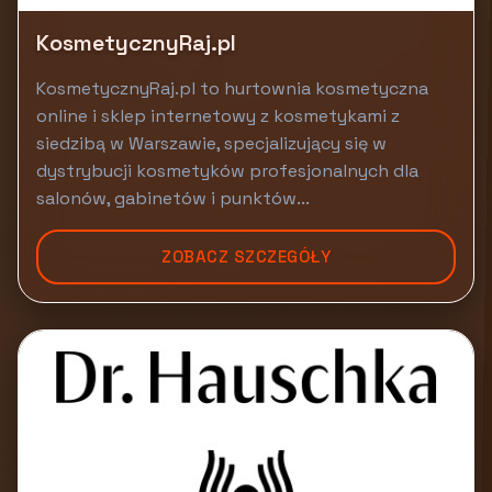
KosmetycznyRaj.pl
KosmetycznyRaj.pl to hurtownia kosmetyczna
online i sklep internetowy z kosmetykami z
siedzibą w Warszawie, specjalizujący się w
dystrybucji kosmetyków profesjonalnych dla
salonów, gabinetów i punktów...
ZOBACZ SZCZEGÓŁY