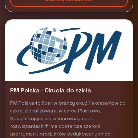
PM Polska - Okucia do szkła
PM Polska to lider w branży okuć i akcesoriów do
szkła, zlokalizowany w sercu Piastowa.
Specjalizująca się w innowacyjnych
rozwiązaniach firma dostarcza szeroki
asortyment produktów dedykowanych do