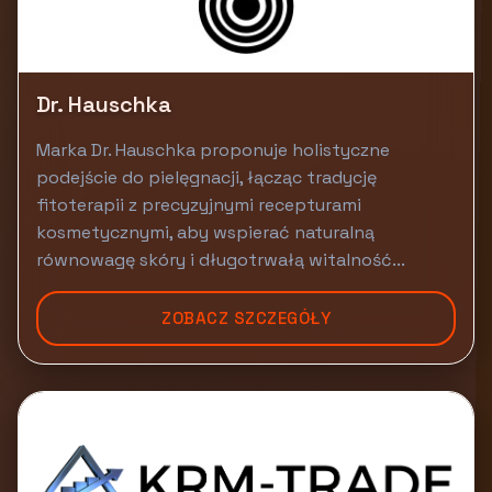
Dr. Hauschka
Marka Dr. Hauschka proponuje holistyczne
podejście do pielęgnacji, łącząc tradycję
fitoterapii z precyzyjnymi recepturami
kosmetycznymi, aby wspierać naturalną
równowagę skóry i długotrwałą witalność...
ZOBACZ SZCZEGÓŁY