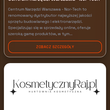
Centrum Narzędzi Warszawa - Nor-Tech to
renomowany dystrybutor najwyższej jakości
sprzętu budowlanego i elektronarzędzi.
Specjalizując się w sprzedaży online, oferuje
szeroką gamę produktów, w tym...
ZOBACZ SZCZEGÓŁY