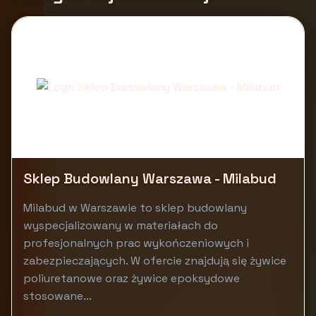
Sklep Budowlany Warszawa - Milabud
Milabud w Warszawie to sklep budowlany
wyspecjalizowany w materiałach do
profesjonalnych prac wykończeniowych i
zabezpieczających. W ofercie znajdują się żywice
poliuretanowe oraz żywice epoksydowe
stosowane...