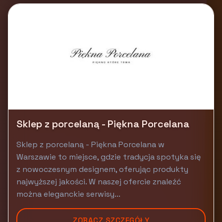
Sklep z porcelaną - Piękna Porcelana
Sklep z porcelaną - Piękna Porcelana w
Warszawie to miejsce, gdzie tradycja spotyka się
z nowoczesnym designem, oferując produkty
najwyższej jakości. W naszej ofercie znaleźć
można eleganckie serwisy...
ZOBACZ SZCZEGÓŁY