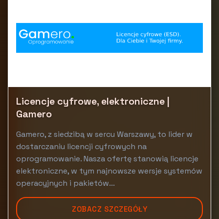
Licencje cyfrowe, elektroniczne |
Gamero
Gamero, z siedzibą w sercu Warszawy, to lider w
dostarczaniu licencji cyfrowych na
oprogramowanie. Nasza ofertę stanowią licencje
elektroniczne, w tym najnowsze wersje systemów
operacyjnych i pakietów...
ZOBACZ SZCZEGÓŁY