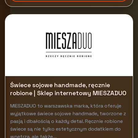
Świece sojowe handmade, ręcznie
robione | Sklep internetowy MIESZADUO
MIESZADUO to warszawska marka, która oferuje
wyjątkowe świece sojowe handmade, tworzone z
pasją i dbałością o każdy detal. Ręcznie robione
świece są nie tylko estetycznym dodatkiem do
wnętrza, ale także...