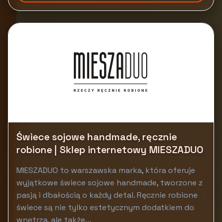
Świece sojowe handmade, ręcznie
robione | Sklep internetowy MIESZADUO
MIESZADUO to warszawska marka, która oferuje
wyjątkowe świece sojowe handmade, tworzone z
pasją i dbałością o każdy detal. Ręcznie robione
świece są nie tylko estetycznym dodatkiem do
wnętrza, ale także...