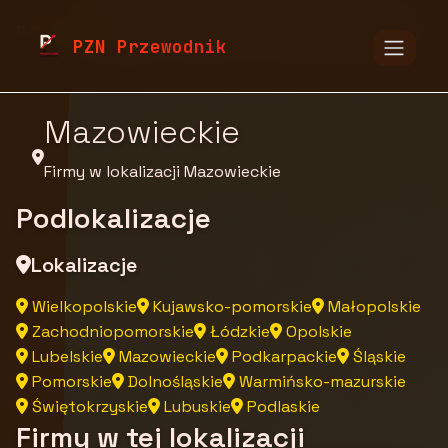
pzn.malopolska.pl
Firmy
Firmy z województwa
PZN Przewodnik
Mazowieckie
Firmy w lokalizacji Mazowieckie
Podlokalizacje
Lokalizacje
Wielkopolskie
Kujawsko-pomorskie
Małopolskie
Zachodniopomorskie
Łódzkie
Opolskie
Lubelskie
Mazowieckie
Podkarpackie
Śląskie
Pomorskie
Dolnośląskie
Warmińsko-mazurskie
Świętokrzyskie
Lubuskie
Podlaskie
Firmy w tej lokalizacji