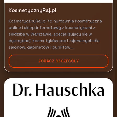
KosmetycznyRaj.pl
KosmetycznyRaj.pl to hurtownia kosmetyczna
online i sklep internetowy z kosmetykami z
siedzibą w Warszawie, specjalizujący się w
dystrybucji kosmetyków profesjonalnych dla
salonów, gabinetów i punktów...
ZOBACZ SZCZEGÓŁY