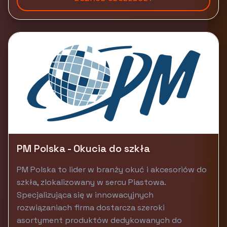
PM Polska - Okucia do szkła
PM Polska to lider w branży okuć i akcesoriów do
szkła, zlokalizowany w sercu Piastowa.
Specjalizująca się w innowacyjnych
rozwiązaniach firma dostarcza szeroki
asortyment produktów dedykowanych do