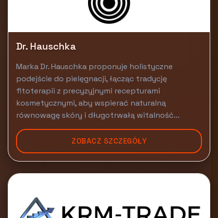
Dr. Hauschka
Marka Dr. Hauschka proponuje holistyczne
podejście do pielęgnacji, łącząc tradycję
fitoterapii z precyzyjnymi recepturami
kosmetycznymi, aby wspierać naturalną
równowagę skóry i długotrwałą witalność...
ZOBACZ SZCZEGÓŁY