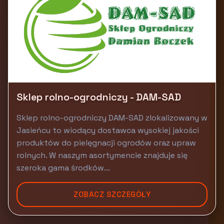
Sklep rolno-ogrodniczy - DAM-SAD
Sklep rolno-ogrodniczy DAM-SAD zlokalizowany w
Jasieńcu to wiodący dostawca wysokiej jakości
produktów do pielęgnacji ogrodów oraz upraw
rolnych. W naszym asortymencie znajduje się
szeroka gama środków...
ZOBACZ SZCZEGÓŁY