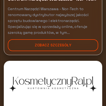
Centrum Narzędzi Warszawa - Nor-Tech to
renomowany dystrybutor najwyższej jakości
sprzętu budowlanego i elektronarzędzi.
Specjalizując się w sprzedaży online, oferuje
szeroką gamę produktów, w tym...
ZOBACZ SZCZEGÓŁY