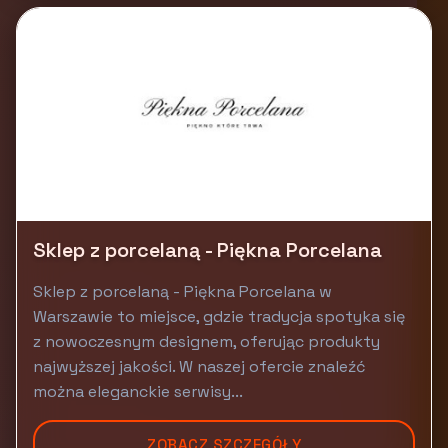
Sklep z porcelaną - Piękna Porcelana
Sklep z porcelaną - Piękna Porcelana w
Warszawie to miejsce, gdzie tradycja spotyka się
z nowoczesnym designem, oferując produkty
najwyższej jakości. W naszej ofercie znaleźć
można eleganckie serwisy...
ZOBACZ SZCZEGÓŁY