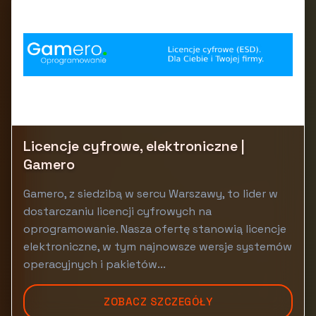
Licencje cyfrowe, elektroniczne |
Gamero
Gamero, z siedzibą w sercu Warszawy, to lider w
dostarczaniu licencji cyfrowych na
oprogramowanie. Nasza ofertę stanowią licencje
elektroniczne, w tym najnowsze wersje systemów
operacyjnych i pakietów...
ZOBACZ SZCZEGÓŁY