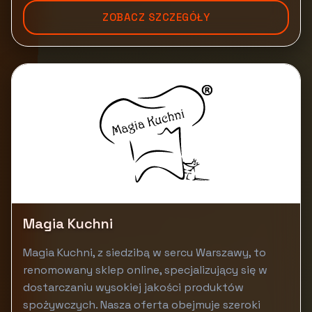
ZOBACZ SZCZEGÓŁY
Magia Kuchni
Magia Kuchni, z siedzibą w sercu Warszawy, to
renomowany sklep online, specjalizujący się w
dostarczaniu wysokiej jakości produktów
spożywczych. Nasza oferta obejmuje szeroki