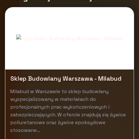
Sklep Budowlany Warszawa - Milabud
Milabud w Warszawie to sklep budowlany
wyspecjalizowany w materiałach do
profesjonalnych prac wykończeniowych i
zabezpieczających. W ofercie znajdują się żywice
poliuretanowe oraz żywice epoksydowe
stosowane...