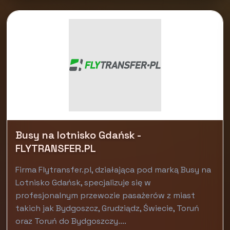
Busy na lotnisko Gdańsk -
FLYTRANSFER.PL
Firma Flytransfer.pl, działająca pod marką Busy na
Lotnisko Gdańsk, specjalizuje się w
profesjonalnym przewozie pasażerów z miast
takich jak Bydgoszcz, Grudziądz, Świecie, Toruń
oraz Toruń do Bydgoszczy....