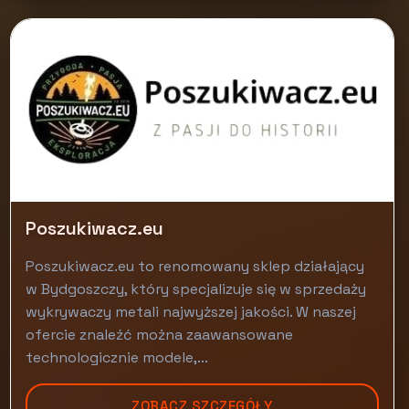
Poszukiwacz.eu
Poszukiwacz.eu to renomowany sklep działający
w Bydgoszczy, który specjalizuje się w sprzedaży
wykrywaczy metali najwyższej jakości. W naszej
ofercie znaleźć można zaawansowane
technologicznie modele,...
ZOBACZ SZCZEGÓŁY