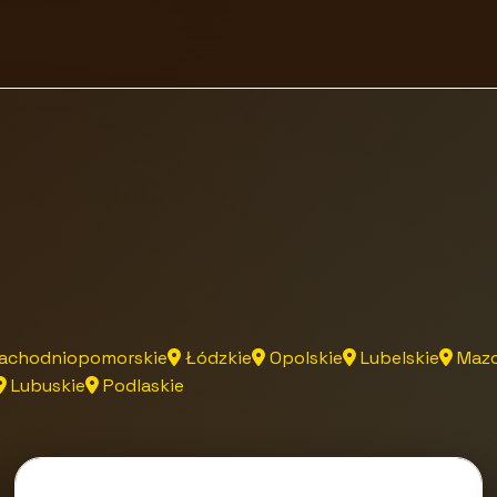
awsko-pomorskiego
achodniopomorskie
Łódzkie
Opolskie
Lubelskie
Mazo
Lubuskie
Podlaskie