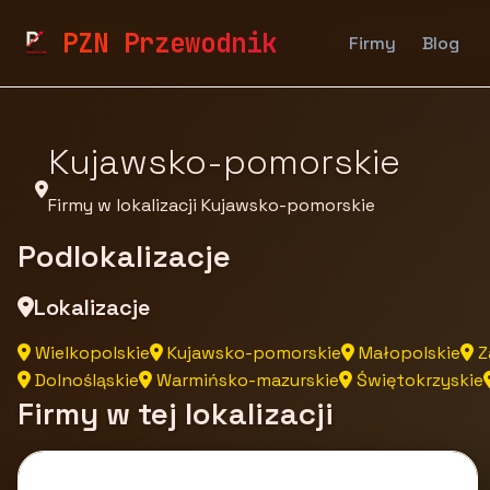
pzn.malopolska.pl
Firmy
Firmy z województwa Kuj
PZN Przewodnik
Firmy
Blog
Kujawsko-pomorskie
Firmy w lokalizacji Kujawsko-pomorskie
Podlokalizacje
Lokalizacje
Wielkopolskie
Kujawsko-pomorskie
Małopolskie
Z
Dolnośląskie
Warmińsko-mazurskie
Świętokrzyskie
Firmy w tej lokalizacji