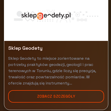
Sklep Geodety
Sklep Geodety to miejsce zorientowane na
potrzeby praktyków geodezji, geologii i prac
terenowych w Toruniu, gdzie liczy się precyzja,
trwałość oraz powtarzalność pomiarów. W
ofercie znajdują się instrumenty...
ZOBACZ SZCZEGÓŁY