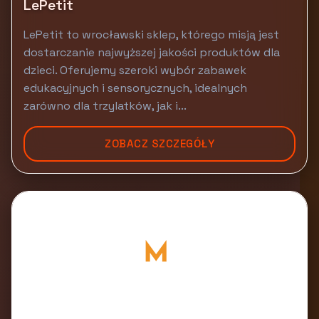
LePetit
LePetit to wrocławski sklep, którego misją jest
dostarczanie najwyższej jakości produktów dla
dzieci. Oferujemy szeroki wybór zabawek
edukacyjnych i sensorycznych, idealnych
zarówno dla trzylatków, jak i...
ZOBACZ SZCZEGÓŁY