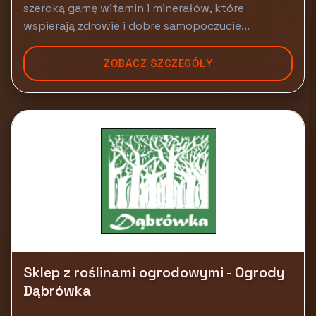
szeroką gamę witamin i minerałów, które
wspierają zdrowie i dobre samopoczucie...
ZOBACZ SZCZEGÓŁY
Sklep z roślinami ogrodowymi - Ogrody
Dąbrówka