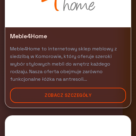
Meble4Home
Meble4Home to internetowy sklep meblowy z
siedzibą w Komorowie, który oferuje szeroki
wybór stylowych mebli do wnętrz każdego
rodzaju. Nasza oferta obejmuje zarówno
funkcjonalne łóżka na antresoli...
ZOBACZ SZCZEGÓŁY