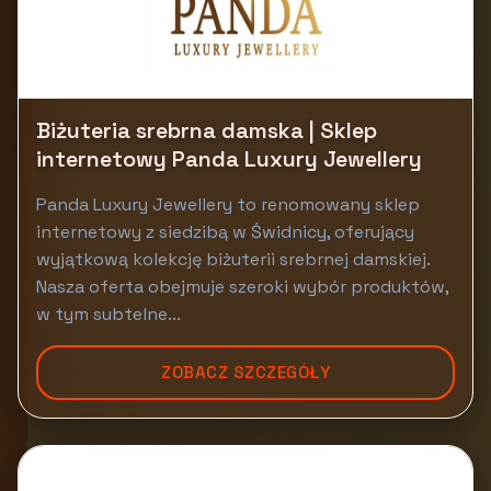
Biżuteria srebrna damska | Sklep
internetowy Panda Luxury Jewellery
Panda Luxury Jewellery to renomowany sklep
internetowy z siedzibą w Świdnicy, oferujący
wyjątkową kolekcję biżuterii srebrnej damskiej.
Nasza oferta obejmuje szeroki wybór produktów,
w tym subtelne...
ZOBACZ SZCZEGÓŁY