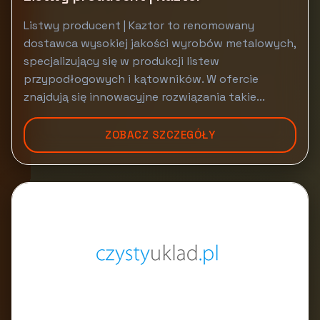
Listwy producent | Kaztor to renomowany
dostawca wysokiej jakości wyrobów metalowych,
specjalizujący się w produkcji listew
przypodłogowych i kątowników. W ofercie
znajdują się innowacyjne rozwiązania takie...
ZOBACZ SZCZEGÓŁY