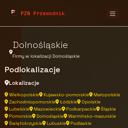
pzn.malopolska.pl
Firmy
PZN Przewodnik
Firmy z województwa Dolnośląskiego
Dolnośląskie
Firmy w lokalizacji Dolnośląskie
Podlokalizacje
Lokalizacje
Wielkopolskie
Kujawsko-pomorskie
Małopolskie
Zachodniopomorskie
Łódzkie
Opolskie
Lubelskie
Mazowieckie
Podkarpackie
Śląskie
Pomorskie
Dolnośląskie
Warmińsko-mazurskie
Świętokrzyskie
Lubuskie
Podlaskie