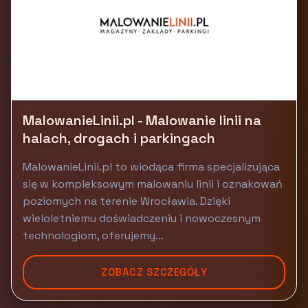
MalowanieLinii.pl - Malowanie linii na
halach, drogach i parkingach
MalowanieLinii.pl to wiodąca firma specjalizująca
się w kompleksowym malowaniu linii i oznakowań
poziomych na terenie Wrocławia. Dzięki
wieloletniemu doświadczeniu i nowoczesnym
technologiom, oferujemy...
ZOBACZ SZCZEGÓŁY