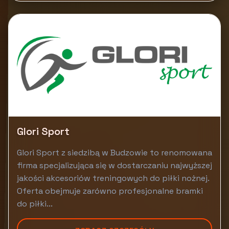
Glori Sport
Glori Sport z siedzibą w Budzowie to renomowana
firma specjalizująca się w dostarczaniu najwyższej
jakości akcesoriów treningowych do piłki nożnej.
Oferta obejmuje zarówno profesjonalne bramki
do piłki...