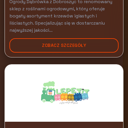
Ogrody Dąbrówka z Dobroszyc to renomowany
sklep z roślinami ogrodowymi, który oferuje
bogaty asortyment krzewów iglastych i
liściastych. Specjalizując się w dostarczaniu
najwyższej jakości...
ZOBACZ SZCZEGÓŁY