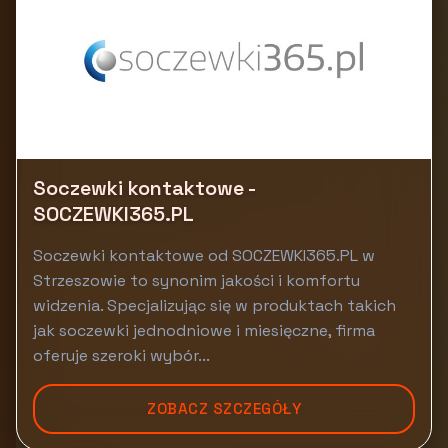
Soczewki kontaktowe -
SOCZEWKI365.PL
Soczewki kontaktowe od SOCZEWKI365.PL w
Strzeszowie to synonim jakości i komfortu
widzenia. Specjalizując się w produktach takich
jak soczewki jednodniowe i miesięczne, firma
oferuje szeroki wybór...
ZOBACZ SZCZEGÓŁY