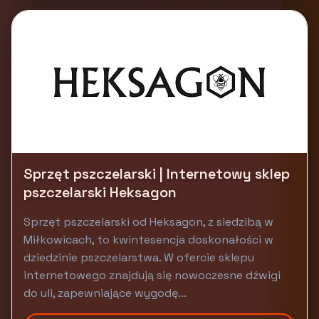
Sprzęt pszczelarski | Internetowy sklep
pszczelarski Heksagon
Sprzęt pszczelarski od Heksagon, z siedzibą w
Miłkowicach, to kwintesencja doskonałości w
dziedzinie pszczelarstwa. W ofercie sklepu
internetowego znajdują się nowoczesne dźwigi
do uli, zapewniające wygodę...