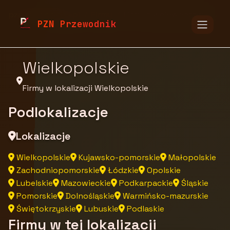
pzn.malopolska.pl
Firmy
Firmy z województwa
PZN Przewodnik
Wielkopolskie
Firmy w lokalizacji Wielkopolskie
Podlokalizacje
Lokalizacje
Wielkopolskie
Kujawsko-pomorskie
Małopolskie
Zachodniopomorskie
Łódzkie
Opolskie
Lubelskie
Mazowieckie
Podkarpackie
Śląskie
Pomorskie
Dolnośląskie
Warmińsko-mazurskie
Świętokrzyskie
Lubuskie
Podlaskie
Firmy w tej lokalizacji