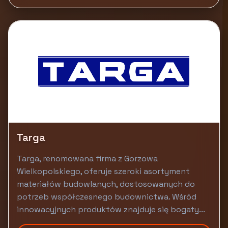
Targa
Targa, renomowana firma z Gorzowa
Wielkopolskiego, oferuje szeroki asortyment
materiałów budowlanych, dostosowanych do
potrzeb współczesnego budownictwa. Wśród
innowacyjnych produktów znajduje się bogaty...