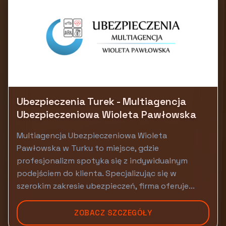
Ubezpieczenia Turek - Multiagencja
Ubezpieczeniowa Wioleta Pawłowska
Multiagencja Ubezpieczeniowa Wioleta
Pawłowska w Turku to miejsce, gdzie
profesjonalizm spotyka się z indywidualnym
podejściem do klienta. Specjalizując się w
szerokim zakresie ubezpieczeń, firma oferuje...
ZOBACZ SZCZEGÓŁY