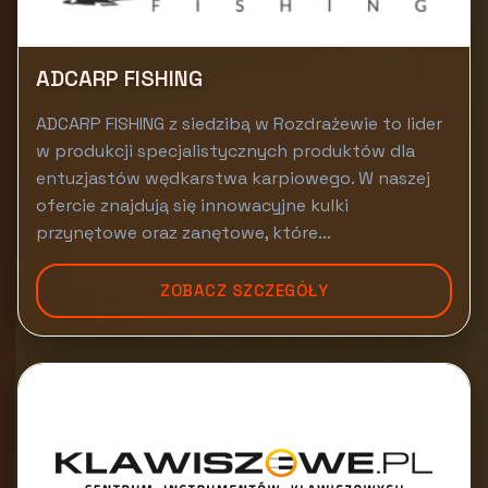
ADCARP FISHING
ADCARP FISHING z siedzibą w Rozdrażewie to lider
w produkcji specjalistycznych produktów dla
entuzjastów wędkarstwa karpiowego. W naszej
ofercie znajdują się innowacyjne kulki
przynętowe oraz zanętowe, które...
ZOBACZ SZCZEGÓŁY