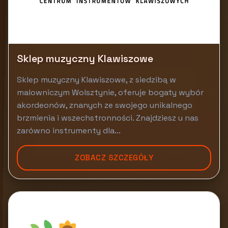
Sklep muzyczny Klawiszowe
Sklep muzyczny Klawiszowe, z siedzibą w
malowniczym Wolsztynie, oferuje bogaty wybór
akordeonów, znanych ze swojego unikalnego
brzmienia i wszechstronności. Znajdziesz u nas
zarówno instrumenty dla...
ZOBACZ SZCZEGÓŁY