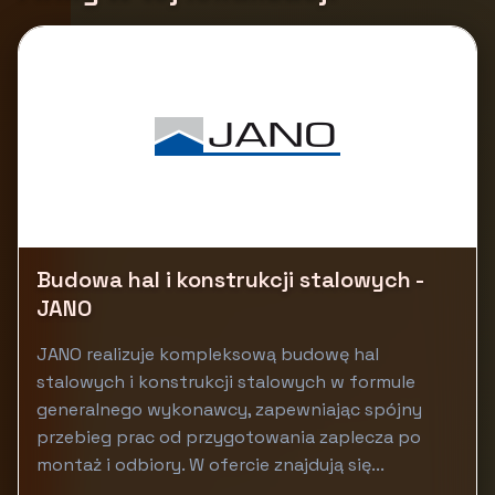
Budowa hal i konstrukcji stalowych -
JANO
JANO realizuje kompleksową budowę hal
stalowych i konstrukcji stalowych w formule
generalnego wykonawcy, zapewniając spójny
przebieg prac od przygotowania zaplecza po
montaż i odbiory. W ofercie znajdują się...