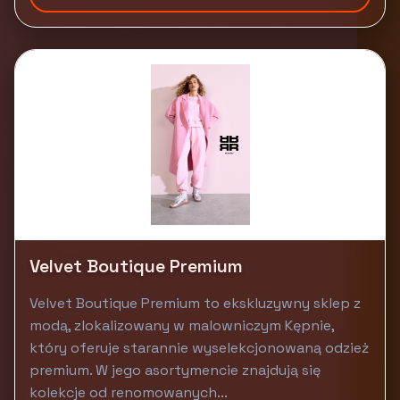
Velvet Boutique Premium
Velvet Boutique Premium to ekskluzywny sklep z
modą, zlokalizowany w malowniczym Kępnie,
który oferuje starannie wyselekcjonowaną odzież
premium. W jego asortymencie znajdują się
kolekcje od renomowanych...