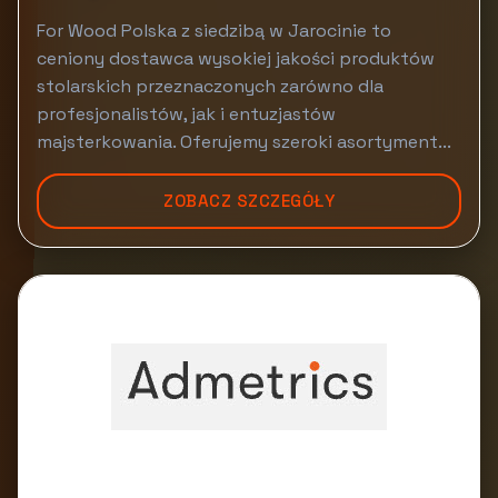
For Wood Polska z siedzibą w Jarocinie to
ceniony dostawca wysokiej jakości produktów
stolarskich przeznaczonych zarówno dla
profesjonalistów, jak i entuzjastów
majsterkowania. Oferujemy szeroki asortyment...
ZOBACZ SZCZEGÓŁY