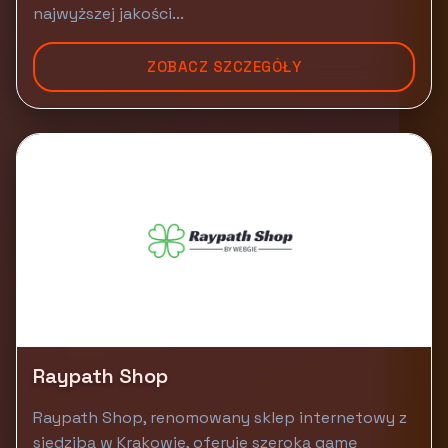
najwyższej jakości...
ZOBACZ SZCZEGÓŁY
Raypath Shop
Raypath Shop, renomowany sklep internetowy z
siedzibą w Krakowie, oferuje szeroką gamę