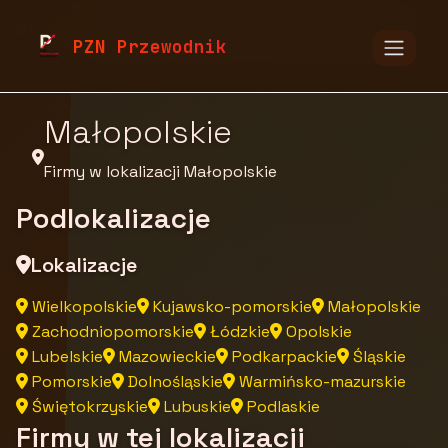
pzn.malopolska.pl
Firmy
Firmy z województwa
PZN Przewodnik
Małopolskie
Firmy w lokalizacji Małopolskie
Podlokalizacje
Lokalizacje
Wielkopolskie
Kujawsko-pomorskie
Małopolskie
Zachodniopomorskie
Łódzkie
Opolskie
Lubelskie
Mazowieckie
Podkarpackie
Śląskie
Pomorskie
Dolnośląskie
Warmińsko-mazurskie
Świętokrzyskie
Lubuskie
Podlaskie
Firmy w tej lokalizacji