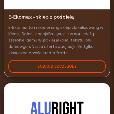
E-Ekomax - sklep z pościelą
E-Ekomax to renomowany sklep zlokalizowany w
Kleczy Dolnej, specjalizujący się w sprzedaży
szerokiej gamy wysokiej jakości tekstyliów
domowych. Nasza oferta obejmuje nie tylko
klasyczne prześcieradła frotte...
ZOBACZ SZCZEGÓŁY