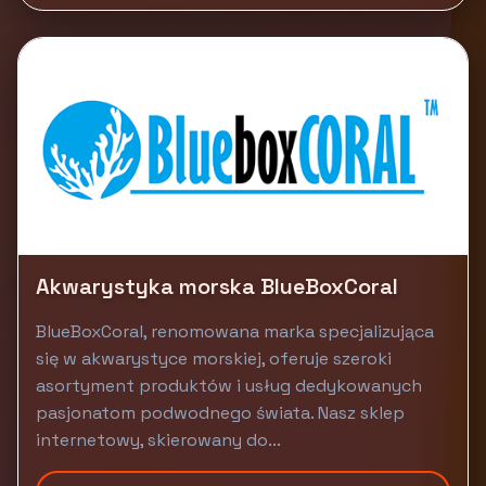
Akwarystyka morska BlueBoxCoral
BlueBoxCoral, renomowana marka specjalizująca
się w akwarystyce morskiej, oferuje szeroki
asortyment produktów i usług dedykowanych
pasjonatom podwodnego świata. Nasz sklep
internetowy, skierowany do...