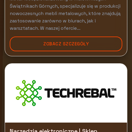
Świątnikach Górnych, specjalizuje się w produkcji
nowoczesnych mebli metalowych, które znajdują
zastosowanie zarówno w biurach, jak i
warsztatach. W naszej ofercie...
ZOBACZ SZCZEGÓŁY
Narzędzia elektroniczne | Sklep