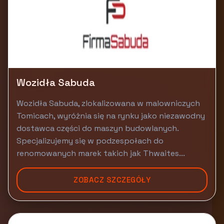
Wozidła Sabuda
Wozidła Sabuda, zlokalizowana w malowniczych
Tomicach, wyróżnia się na rynku jako niezawodny
dostawca części do maszyn budowlanych.
Specjalizujemy się w podzespołach do
renomowanych marek takich jak Thwaites...
ZOBACZ SZCZEGÓŁY