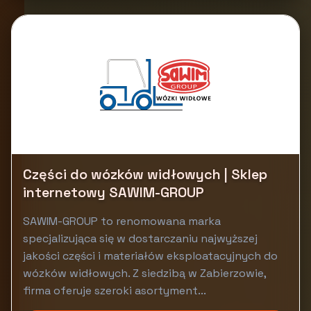
Części do wózków widłowych | Sklep
internetowy SAWIM-GROUP
SAWIM-GROUP to renomowana marka
specjalizująca się w dostarczaniu najwyższej
jakości części i materiałów eksploatacyjnych do
wózków widłowych. Z siedzibą w Zabierzowie,
firma oferuje szeroki asortyment...