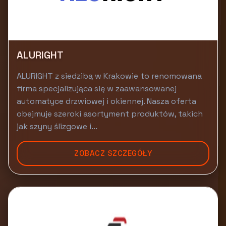
ALURIGHT
ALURIGHT z siedzibą w Krakowie to renomowana
firma specjalizująca się w zaawansowanej
automatyce drzwiowej i okiennej. Nasza oferta
obejmuje szeroki asortyment produktów, takich
jak szyny ślizgowe i...
ZOBACZ SZCZEGÓŁY