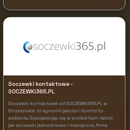
Soczewki kontaktowe -
SOCZEWKI365.PL
Soczewki kontaktowe od SOCZEWKI365.PL w
Strzeszowie to synonim jakości i komfortu
widzenia. Specjalizując się w produktach takich
jak soczewki jednodniowe i miesięczne, firma