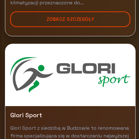
klimatyzacji przeznaczone do...
ZOBACZ SZCZEGÓŁY
Glori Sport
Glori Sport z siedzibą w Budzowie to renomowana
firma specjalizująca się w dostarczaniu najwyższej