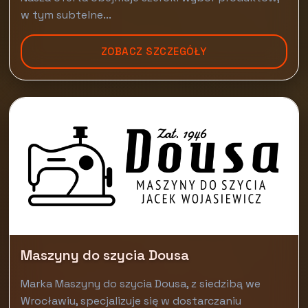
w tym subtelne...
ZOBACZ SZCZEGÓŁY
Maszyny do szycia Dousa
Marka Maszyny do szycia Dousa, z siedzibą we
Wrocławiu, specjalizuje się w dostarczaniu