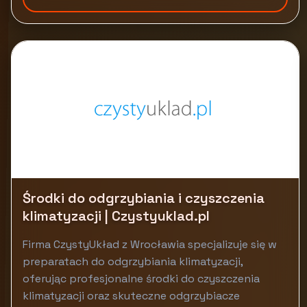
Środki do odgrzybiania i czyszczenia
klimatyzacji | Czystyuklad.pl
Firma CzystyUkład z Wrocławia specjalizuje się w
preparatach do odgrzybiania klimatyzacji,
oferując profesjonalne środki do czyszczenia
klimatyzacji oraz skuteczne odgrzybiacze