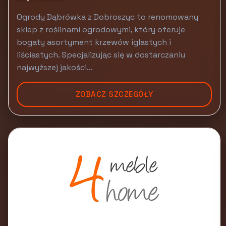
Ogrody Dąbrówka z Dobroszyc to renomowany
sklep z roślinami ogrodowymi, który oferuje
bogaty asortyment krzewów iglastych i
liściastych. Specjalizując się w dostarczaniu
najwyższej jakości...
ZOBACZ SZCZEGÓŁY