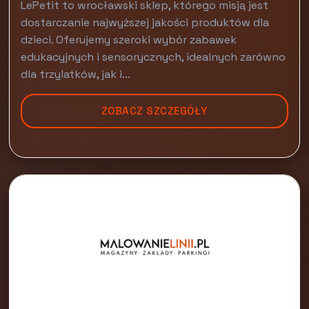
LePetit to wrocławski sklep, którego misją jest
dostarczanie najwyższej jakości produktów dla
dzieci. Oferujemy szeroki wybór zabawek
edukacyjnych i sensorycznych, idealnych zarówno
dla trzylatków, jak i...
ZOBACZ SZCZEGÓŁY