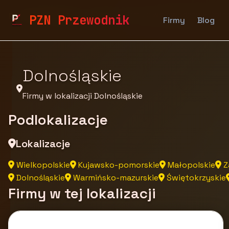
pzn.malopolska.pl
Firmy
Firmy z województwa Doln
PZN Przewodnik
Firmy
Blog
Dolnośląskie
Firmy w lokalizacji Dolnośląskie
Podlokalizacje
Lokalizacje
Wielkopolskie
Kujawsko-pomorskie
Małopolskie
Z
Dolnośląskie
Warmińsko-mazurskie
Świętokrzyskie
Firmy w tej lokalizacji