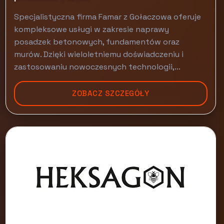
Specjalistyczna firma Famar z Gołaczowa oferuje
kompleksowe usługi w zakresie naprawy
posadzek betonowych, fundamentów oraz
murów. Dzięki wieloletniemu doświadczeniu i
zastosowaniu nowoczesnych technologii,...
ZOBACZ SZCZEGÓŁY