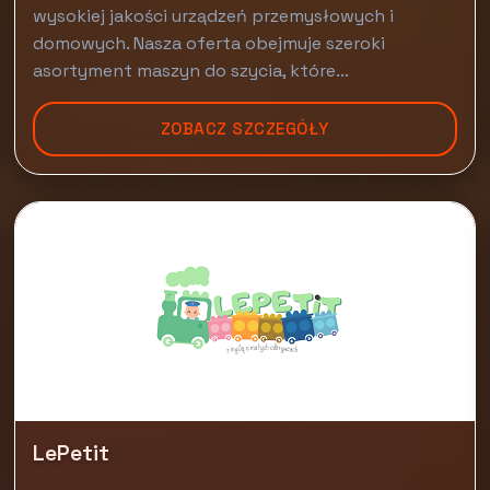
wysokiej jakości urządzeń przemysłowych i
domowych. Nasza oferta obejmuje szeroki
asortyment maszyn do szycia, które...
ZOBACZ SZCZEGÓŁY
LePetit