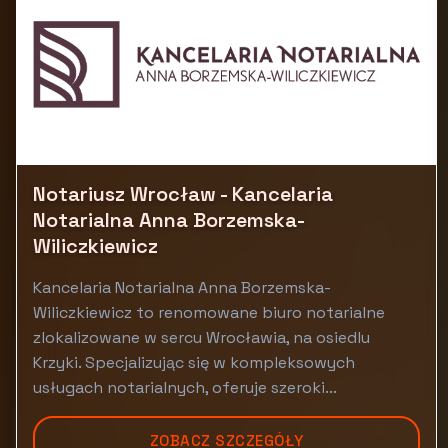
Notariusz Wrocław - Kancelaria
Notarialna Anna Borzemska-
Wiliczkiewicz
Kancelaria Notarialna Anna Borzemska-
Wiliczkiewicz to renomowane biuro notarialne
zlokalizowane w sercu Wrocławia, na osiedlu
Krzyki. Specjalizując się w kompleksowych
usługach notarialnych, oferuje szeroki...
ZOBACZ SZCZEGÓŁY