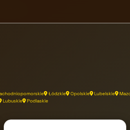
ośląskiego
achodniopomorskie
Łódzkie
Opolskie
Lubelskie
Mazo
Lubuskie
Podlaskie