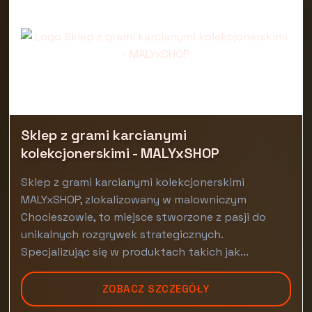
Sklep z grami karcianymi
kolekcjonerskimi - MALYxSHOP
Sklep z grami karcianymi kolekcjonerskimi
MALYxSHOP, zlokalizowany w malowniczym
Chocieszowie, to miejsce stworzone z pasji do
unikalnych rozgrywek strategicznych.
Specjalizując się w produktach takich jak...
ZOBACZ SZCZEGÓŁY