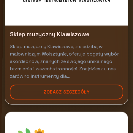
Sklep muzyczny Klawiszowe
Sklep muzyczny Klawiszowe, z siedzibą w
malowniczym Wolsztynie, oferuje bogaty wybór
akordeonów, znanych ze swojego unikalnego
brzmienia i wszechstronności. Znajdziesz u nas
zarówno instrumenty dla...
ZOBACZ SZCZEGÓŁY