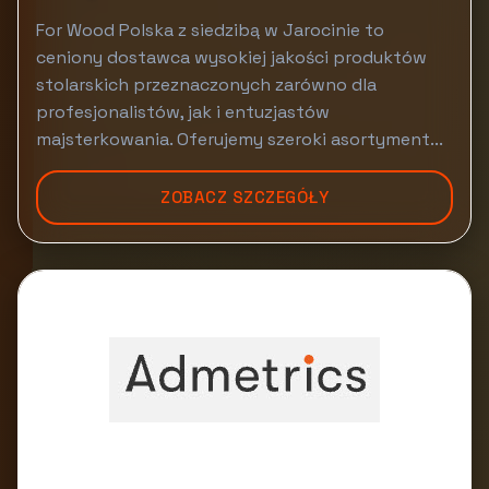
For Wood Polska z siedzibą w Jarocinie to
ceniony dostawca wysokiej jakości produktów
stolarskich przeznaczonych zarówno dla
profesjonalistów, jak i entuzjastów
majsterkowania. Oferujemy szeroki asortyment...
ZOBACZ SZCZEGÓŁY