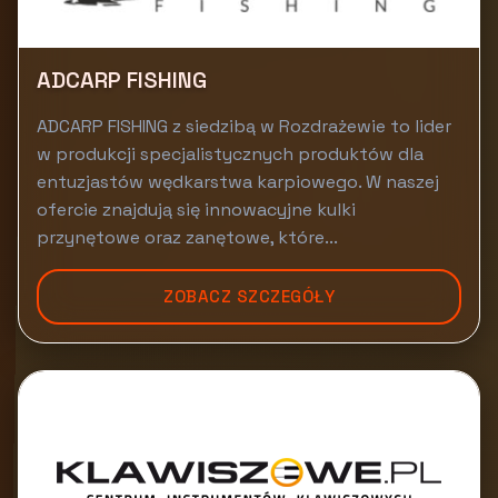
ADCARP FISHING
ADCARP FISHING z siedzibą w Rozdrażewie to lider
w produkcji specjalistycznych produktów dla
entuzjastów wędkarstwa karpiowego. W naszej
ofercie znajdują się innowacyjne kulki
przynętowe oraz zanętowe, które...
ZOBACZ SZCZEGÓŁY