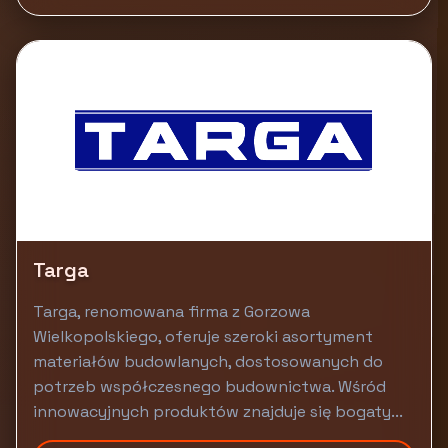
Targa
Targa, renomowana firma z Gorzowa
Wielkopolskiego, oferuje szeroki asortyment
materiałów budowlanych, dostosowanych do
potrzeb współczesnego budownictwa. Wśród
innowacyjnych produktów znajduje się bogaty...