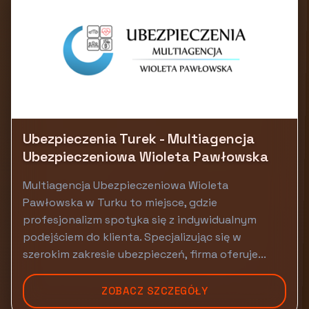
Ubezpieczenia Turek - Multiagencja
Ubezpieczeniowa Wioleta Pawłowska
Multiagencja Ubezpieczeniowa Wioleta
Pawłowska w Turku to miejsce, gdzie
profesjonalizm spotyka się z indywidualnym
podejściem do klienta. Specjalizując się w
szerokim zakresie ubezpieczeń, firma oferuje...
ZOBACZ SZCZEGÓŁY