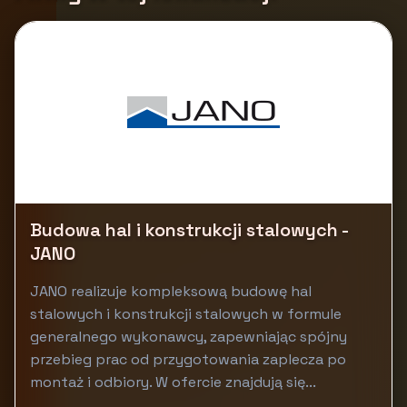
Budowa hal i konstrukcji stalowych -
JANO
JANO realizuje kompleksową budowę hal
stalowych i konstrukcji stalowych w formule
generalnego wykonawcy, zapewniając spójny
przebieg prac od przygotowania zaplecza po
montaż i odbiory. W ofercie znajdują się...