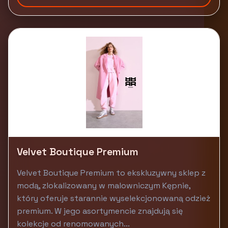
Velvet Boutique Premium
Velvet Boutique Premium to ekskluzywny sklep z
modą, zlokalizowany w malowniczym Kępnie,
który oferuje starannie wyselekcjonowaną odzież
premium. W jego asortymencie znajdują się
kolekcje od renomowanych...