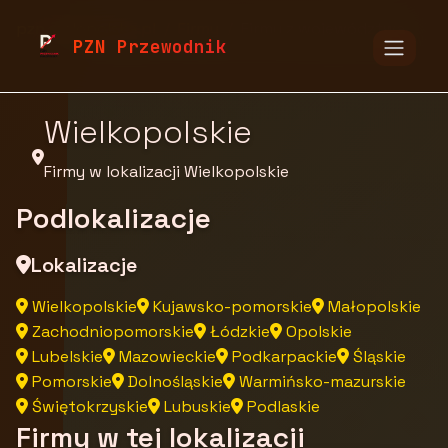
pzn.malopolska.pl
Firmy
Firmy z województwa
PZN Przewodnik
Wielkopolskie
Firmy w lokalizacji Wielkopolskie
Podlokalizacje
Lokalizacje
Wielkopolskie
Kujawsko-pomorskie
Małopolskie
Zachodniopomorskie
Łódzkie
Opolskie
Lubelskie
Mazowieckie
Podkarpackie
Śląskie
Pomorskie
Dolnośląskie
Warmińsko-mazurskie
Świętokrzyskie
Lubuskie
Podlaskie
Firmy w tej lokalizacji