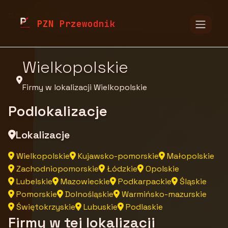
pzn.malopolska.pl
Firmy
Firmy z województwa
PZN Przewodnik
Wielkopolskie
Firmy w lokalizacji Wielkopolskie
Podlokalizacje
Lokalizacje
Wielkopolskie
Kujawsko-pomorskie
Małopolskie
Zachodniopomorskie
Łódzkie
Opolskie
Lubelskie
Mazowieckie
Podkarpackie
Śląskie
Pomorskie
Dolnośląskie
Warmińsko-mazurskie
Świętokrzyskie
Lubuskie
Podlaskie
Firmy w tej lokalizacji