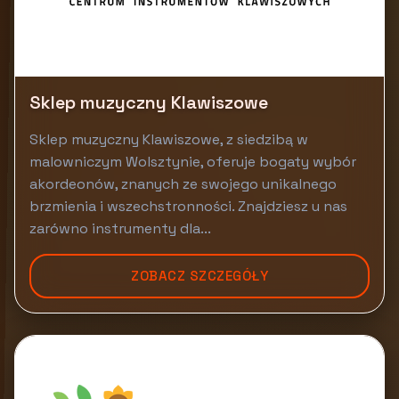
Sklep muzyczny Klawiszowe
Sklep muzyczny Klawiszowe, z siedzibą w
malowniczym Wolsztynie, oferuje bogaty wybór
akordeonów, znanych ze swojego unikalnego
brzmienia i wszechstronności. Znajdziesz u nas
zarówno instrumenty dla...
ZOBACZ SZCZEGÓŁY