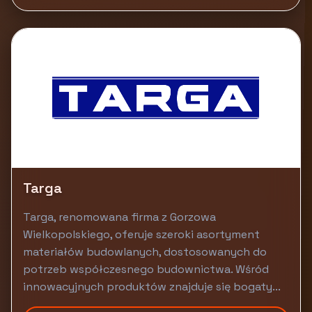
Targa
Targa, renomowana firma z Gorzowa
Wielkopolskiego, oferuje szeroki asortyment
materiałów budowlanych, dostosowanych do
potrzeb współczesnego budownictwa. Wśród
innowacyjnych produktów znajduje się bogaty...