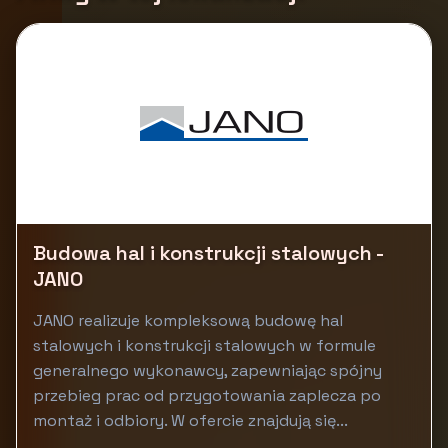
Budowa hal i konstrukcji stalowych -
JANO
JANO realizuje kompleksową budowę hal
stalowych i konstrukcji stalowych w formule
generalnego wykonawcy, zapewniając spójny
przebieg prac od przygotowania zaplecza po
montaż i odbiory. W ofercie znajdują się...