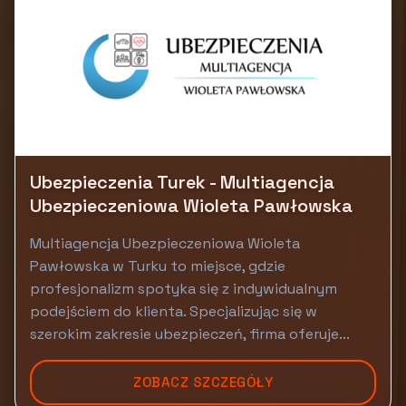
Ubezpieczenia Turek - Multiagencja
Ubezpieczeniowa Wioleta Pawłowska
Multiagencja Ubezpieczeniowa Wioleta
Pawłowska w Turku to miejsce, gdzie
profesjonalizm spotyka się z indywidualnym
podejściem do klienta. Specjalizując się w
szerokim zakresie ubezpieczeń, firma oferuje...
ZOBACZ SZCZEGÓŁY