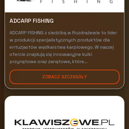
ADCARP FISHING
ADCARP FISHING z siedzibą w Rozdrażewie to lider
w produkcji specjalistycznych produktów dla
entuzjastów wędkarstwa karpiowego. W naszej
ofercie znajdują się innowacyjne kulki
przynętowe oraz zanętowe, które...
ZOBACZ SZCZEGÓŁY