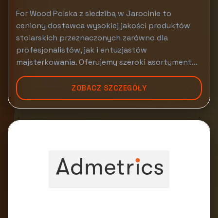
For Wood Polska z siedzibą w Jarocinie to
ceniony dostawca wysokiej jakości produktów
stolarskich przeznaczonych zarówno dla
profesjonalistów, jak i entuzjastów
majsterkowania. Oferujemy szeroki asortyment...
ZOBACZ SZCZEGÓŁY