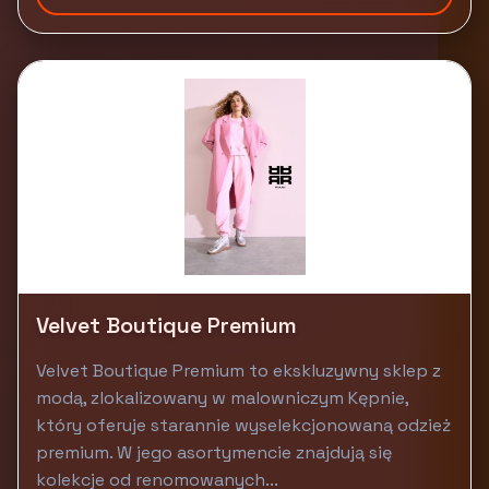
Velvet Boutique Premium
Velvet Boutique Premium to ekskluzywny sklep z
modą, zlokalizowany w malowniczym Kępnie,
który oferuje starannie wyselekcjonowaną odzież
premium. W jego asortymencie znajdują się
kolekcje od renomowanych...