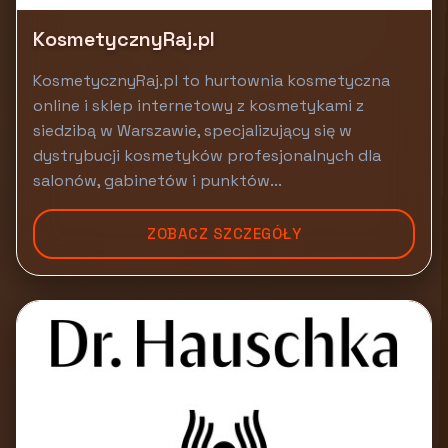
KosmetycznyRaj.pl
KosmetycznyRaj.pl to hurtownia kosmetyczna
online i sklep internetowy z kosmetykami z
siedzibą w Warszawie, specjalizujący się w
dystrybucji kosmetyków profesjonalnych dla
salonów, gabinetów i punktów...
ZOBACZ SZCZEGÓŁY