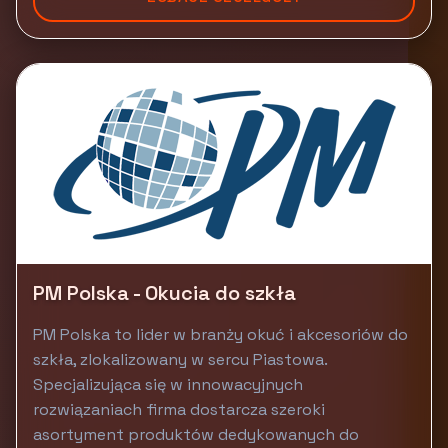
PM Polska - Okucia do szkła
PM Polska to lider w branży okuć i akcesoriów do
szkła, zlokalizowany w sercu Piastowa.
Specjalizująca się w innowacyjnych
rozwiązaniach firma dostarcza szeroki
asortyment produktów dedykowanych do