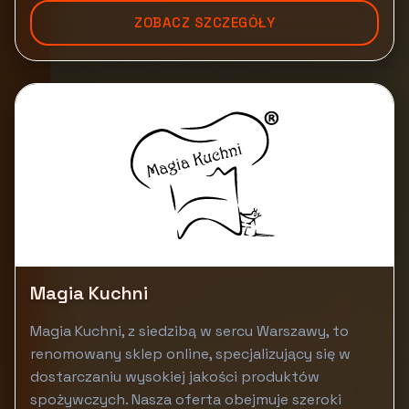
ZOBACZ SZCZEGÓŁY
Magia Kuchni
Magia Kuchni, z siedzibą w sercu Warszawy, to
renomowany sklep online, specjalizujący się w
dostarczaniu wysokiej jakości produktów
spożywczych. Nasza oferta obejmuje szeroki