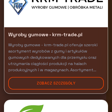
Wyroby gumowe - krm-trade.pl
Wyroby gumowe - krm-trade.pl oferuje szeroki
asortyment wyrobów z gumy i artykułów
gumowych dedykowanych dla przemysłu oraz
utrzymania ciągłości produkcji na halach
produkcyjnych i w magazynach. Asortyment...
ZOBACZ SZCZEGÓŁY