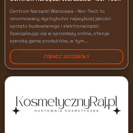
Centrum Narzędzi Warszawa - Nor-Tech to
renomowany dystrybutor najwyższej jakości
sprzętu budowlanego i elektronarzędzi.
Specjalizując się w sprzedaży online, oferuje
szeroką gamę produktów, w tym...
ZOBACZ SZCZEGÓŁY