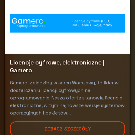
Licencje cyfrowe, elektroniczne |
Gamero
Gamero, z siedzibą w sercu Warszawy, to lider w
dostarczaniu licencji cyfrowych na
oprogramowanie. Nasza ofertę stanowią licencje
elektroniczne, w tym najnowsze wersje systemów
operacyjnych i pakietów...
ZOBACZ SZCZEGÓŁY