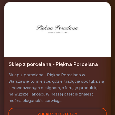
Sklep z porcelaną - Piękna Porcelana
Sklep z porcelaną - Piękna Porcelana w
Warszawie to miejsce, gdzie tradycja spotyka się
z nowoczesnym designem, oferując produkty
najwyższej jakości. W naszej ofercie znaleźć
można eleganckie serwisy...
ZOBACZ SZCZEGÓŁY