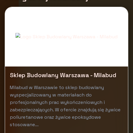
Sklep Budowlany Warszawa - Milabud
Milabud w Warszawie to sklep budowlany
wyspecjalizowany w materiałach do
profesjonalnych prac wykończeniowych i
zabezpieczających. W ofercie znajdują się żywice
poliuretanowe oraz żywice epoksydowe
stosowane...