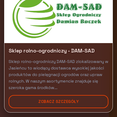
Sklep rolno-ogrodniczy - DAM-SAD
Sklep rolno-ogrodniczy DAM-SAD zlokalizowany w
Jasieńcu to wiodący dostawca wysokiej jakości
produktów do pielęgnacji ogrodów oraz upraw
rolnych. W naszym asortymencie znajduje się
szeroka gama środków...
ZOBACZ SZCZEGÓŁY