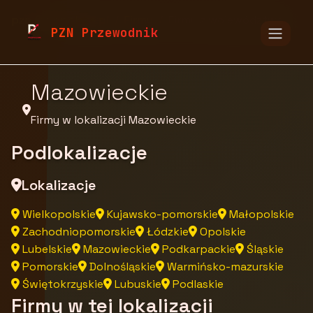
pzn.malopolska.pl
Firmy
Firmy z województwa
PZN Przewodnik
Mazowieckie
Firmy w lokalizacji Mazowieckie
Podlokalizacje
Lokalizacje
Wielkopolskie
Kujawsko-pomorskie
Małopolskie
Zachodniopomorskie
Łódzkie
Opolskie
Lubelskie
Mazowieckie
Podkarpackie
Śląskie
Pomorskie
Dolnośląskie
Warmińsko-mazurskie
Świętokrzyskie
Lubuskie
Podlaskie
Firmy w tej lokalizacji