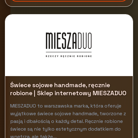
Świece sojowe handmade, ręcznie
robione | Sklep internetowy MIESZADUO
MIESZADUO to warszawska marka, która oferuje
wyjątkowe świece sojowe handmade, tworzone z
pasją i dbałością o każdy detal. Ręcznie robione
świece są nie tylko estetycznym dodatkiem do
wnętrza, ale także...