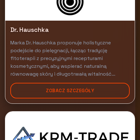
Dr. Hauschka
Marka Dr. Hauschka proponuje holistyczne
podejście do pielęgnacji, łącząc tradycję
fitoterapii z precyzyjnymi recepturami
kosmetycznymi, aby wspierać naturalną
równowagę skóry i długotrwałą witalność...
ZOBACZ SZCZEGÓŁY