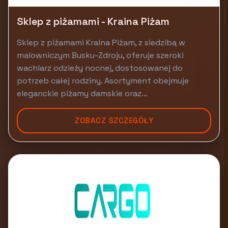
Sklep z piżamami - Kraina Piżam
Sklep z piżamami Kraina Piżam, z siedzibą w
malowniczym Busku-Zdroju, oferuje szeroki
wachlarz odzieży nocnej, dostosowanej do
potrzeb całej rodziny. Asortyment obejmuje
eleganckie piżamy damskie oraz...
ZOBACZ SZCZEGÓŁY