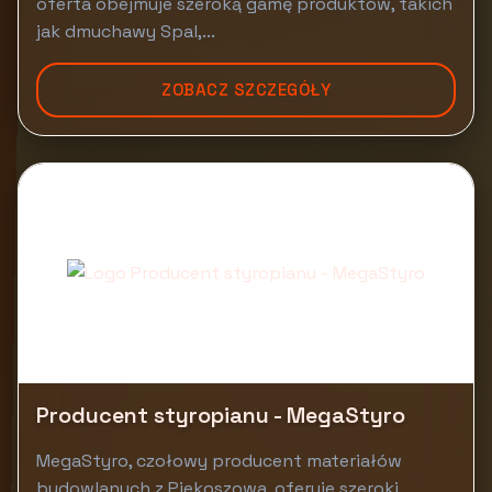
oferta obejmuje szeroką gamę produktów, takich
jak dmuchawy Spal,...
ZOBACZ SZCZEGÓŁY
Producent styropianu - MegaStyro
MegaStyro, czołowy producent materiałów
budowlanych z Piekoszowa, oferuje szeroki