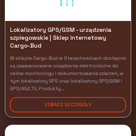
Lokalizatory GPS/GSM - urządzenia
szpiegowskie | Sklep internetowy
Cargo-Bud
W sklepie Cargo-Bud w Starachowicach dostępne
są zaawansowane urządzenia elektroniczne do
celów monitoringu i dokumentowania zdarzeń, w
tym lokalizatory GPS oraz lokalizatory GPS/GSM i
GPS/4G/LTE. Produkty...
ZOBACZ SZCZEGÓŁY