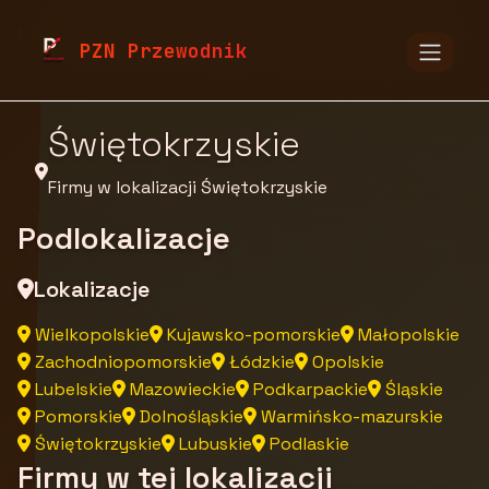
pzn.malopolska.pl
Firmy
Firmy z województwa
PZN Przewodnik
Świętokrzyskie
Firmy w lokalizacji Świętokrzyskie
Podlokalizacje
Lokalizacje
Wielkopolskie
Kujawsko-pomorskie
Małopolskie
Zachodniopomorskie
Łódzkie
Opolskie
Lubelskie
Mazowieckie
Podkarpackie
Śląskie
Pomorskie
Dolnośląskie
Warmińsko-mazurskie
Świętokrzyskie
Lubuskie
Podlaskie
Firmy w tej lokalizacji