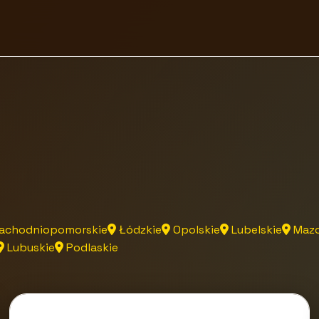
achodniopomorskie
Łódzkie
Opolskie
Lubelskie
Mazo
Lubuskie
Podlaskie