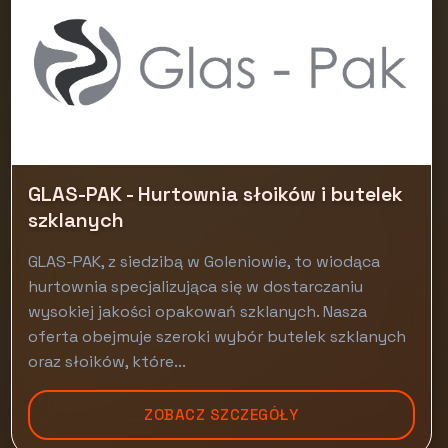
GLAS-PAK - Hurtownia słoików i butelek
szklanych
GLAS-PAK, z siedzibą w Goleniowie, to wiodąca
hurtownia specjalizująca się w dostarczaniu
wysokiej jakości opakowań szklanych. Nasza
oferta obejmuje szeroki wybór butelek szklanych
oraz słoików, które...
ZOBACZ SZCZEGÓŁY