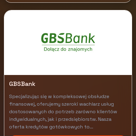
GBSBank
Specjalizując się w kompleksowej obsłudze
finansowej, oferujemy szeroki wachlarz usług
dostosowanych do potrzeb zarówno klientów
indywidualnych, jak i przedsiębiorstw. Nasza
oferta kredytów gotówkowych to...