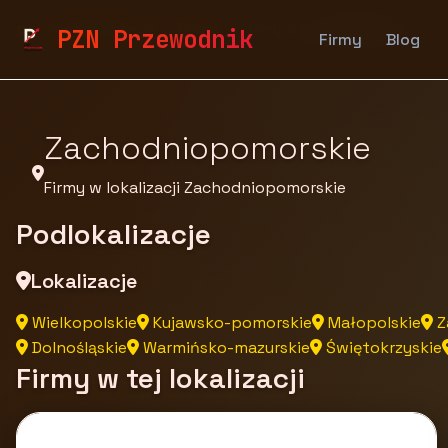
pzn.malopolska.pl
Firmy
Firmy z województwa
PZN Przewodnik
Firmy
Blog
Zachodniopomorskie
Firmy w lokalizacji Zachodniopomorskie
Podlokalizacje
Lokalizacje
Wielkopolskie
Kujawsko-pomorskie
Małopolskie
Z
Dolnośląskie
Warmińsko-mazurskie
Świętokrzyskie
Firmy w tej lokalizacji