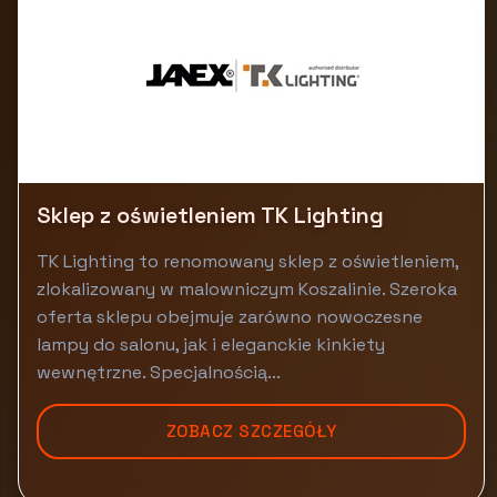
Sklep z oświetleniem TK Lighting
TK Lighting to renomowany sklep z oświetleniem,
zlokalizowany w malowniczym Koszalinie. Szeroka
oferta sklepu obejmuje zarówno nowoczesne
lampy do salonu, jak i eleganckie kinkiety
wewnętrzne. Specjalnością...
ZOBACZ SZCZEGÓŁY