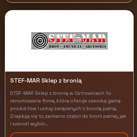
STEF-MAR Sklep z bronią
STEF-MAR Sklep z bronią w Ostrowicach to
renomowana firma, która oferuje szeroką gamę
produktów i usług związanych z bronią palną.
Znajdują się tu zarówno części do broni palnej, jak
i szeroki wybór...