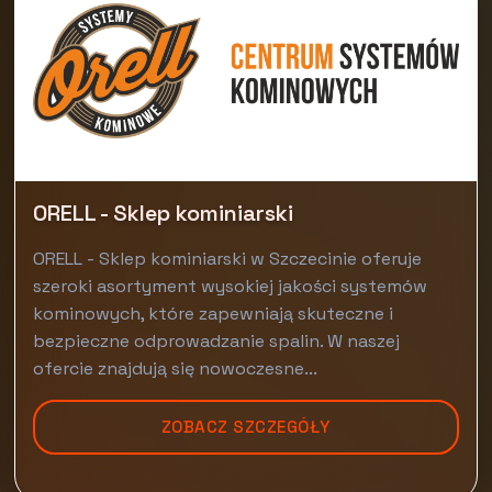
ORELL - Sklep kominiarski
ORELL - Sklep kominiarski w Szczecinie oferuje
szeroki asortyment wysokiej jakości systemów
kominowych, które zapewniają skuteczne i
bezpieczne odprowadzanie spalin. W naszej
ofercie znajdują się nowoczesne...
ZOBACZ SZCZEGÓŁY