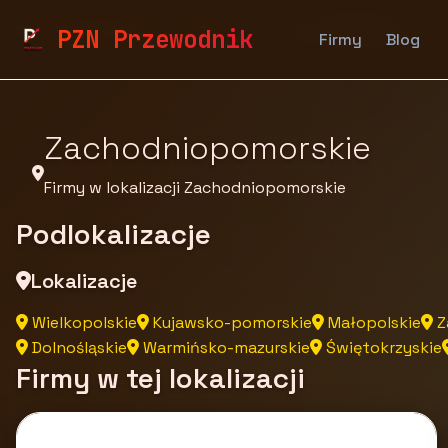
pzn.malopolska.pl
Firmy
Firmy z województwa
PZN Przewodnik
Firmy
Blog
Zachodniopomorskie
Firmy w lokalizacji Zachodniopomorskie
Podlokalizacje
Lokalizacje
Wielkopolskie
Kujawsko-pomorskie
Małopolskie
Z
Dolnośląskie
Warmińsko-mazurskie
Świętokrzyskie
Firmy w tej lokalizacji