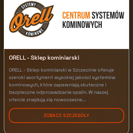
ORELL - Sklep kominiarski
ORELL - Sklep kominiarski w Szczecinie oferuje
szeroki asortyment wysokiej jakości systemów
kominowych, które zapewniają skuteczne i
bezpieczne odprowadzanie spalin. W naszej
ofercie znajdują się nowoczesne...
ZOBACZ SZCZEGÓŁY