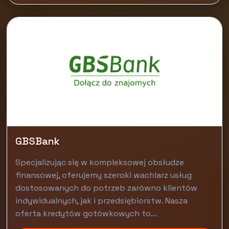
GBSBank
Specjalizując się w kompleksowej obsłudze
finansowej, oferujemy szeroki wachlarz usług
dostosowanych do potrzeb zarówno klientów
indywidualnych, jak i przedsiębiorstw. Nasza
oferta kredytów gotówkowych to...