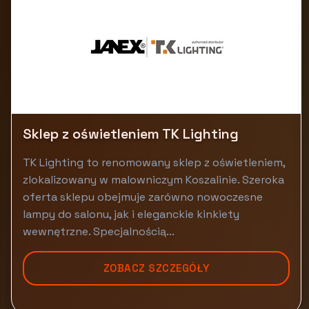
Sklep z oświetleniem TK Lighting
TK Lighting to renomowany sklep z oświetleniem,
zlokalizowany w malowniczym Koszalinie. Szeroka
oferta sklepu obejmuje zarówno nowoczesne
lampy do salonu, jak i eleganckie kinkiety
wewnętrzne. Specjalnością...
ZOBACZ SZCZEGÓŁY