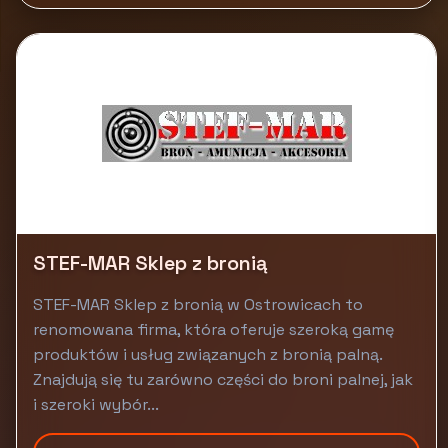
STEF-MAR Sklep z bronią
STEF-MAR Sklep z bronią w Ostrowicach to
renomowana firma, która oferuje szeroką gamę
produktów i usług związanych z bronią palną.
Znajdują się tu zarówno części do broni palnej, jak
i szeroki wybór...