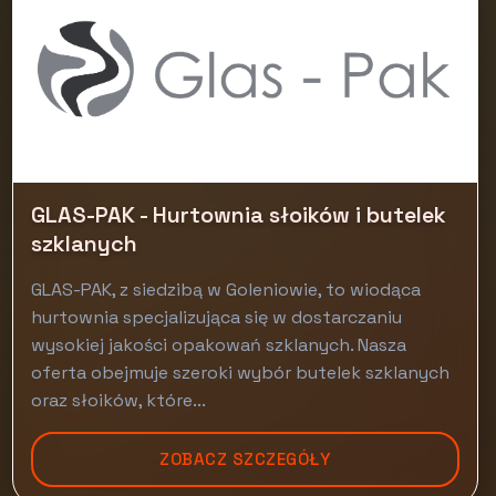
GLAS-PAK - Hurtownia słoików i butelek
szklanych
GLAS-PAK, z siedzibą w Goleniowie, to wiodąca
hurtownia specjalizująca się w dostarczaniu
wysokiej jakości opakowań szklanych. Nasza
oferta obejmuje szeroki wybór butelek szklanych
oraz słoików, które...
ZOBACZ SZCZEGÓŁY