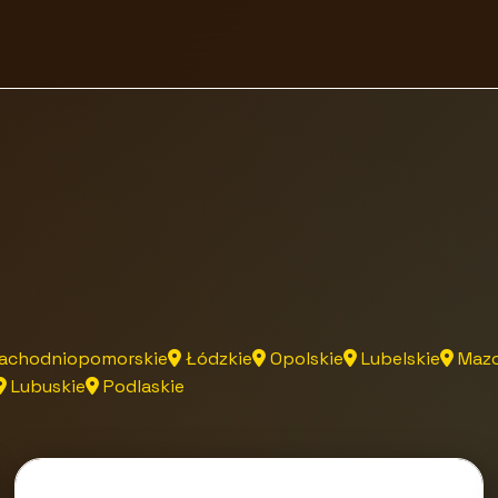
achodniopomorskie
Łódzkie
Opolskie
Lubelskie
Mazo
Lubuskie
Podlaskie