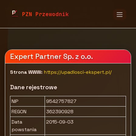
pzn.malopolska.pl
Firmy
Usługi dla firm
PZN Przewodnik
Finanse, księgowość i ubezpieczenia
Upadłość Konsumencka - Upadłości Ekspert
Expert Partner Sp. z o.o.
Strona WWW:
https://upadlosci-ekspert.pl/
Dane rejestrowe
NIP
9542757827
REGON
362390928
Data
2015-09-03
powstania