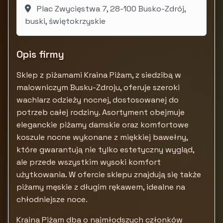
Plac Zwycięstwa 7, 28-100 Busko-Zdrój,
buski, świętokrzyskie
Opis firmy
Sklep z piżamami Kraina Piżam, z siedzibą w
malowniczym Busku-Zdroju, oferuje szeroki
wachlarz odzieży nocnej, dostosowanej do
potrzeb całej rodziny. Asortyment obejmuje
eleganckie piżamy damskie oraz komfortowe
koszule nocne wykonane z miękkiej bawełny,
które gwarantują nie tylko estetyczny wygląd,
ale przede wszystkim wysoki komfort
użytkowania. W ofercie sklepu znajdują się także
piżamy męskie z długim rękawem, idealne na
chłodniejsze noce.
Kraina Piżam dba o najmłodszych członków