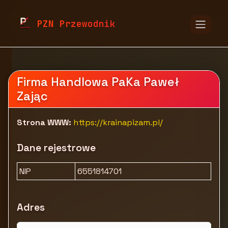
pzn.malopolska.pl
Firmy
Moda i akcesoria
PZN Przewodnik
Odzież
Sklep z piżamami - Kraina Piżam
Firma Handlowa PaKa Paweł
Zając
Strona WWW:
https://krainapizam.pl/
Dane rejestrowe
NIP
6551814701
Adres