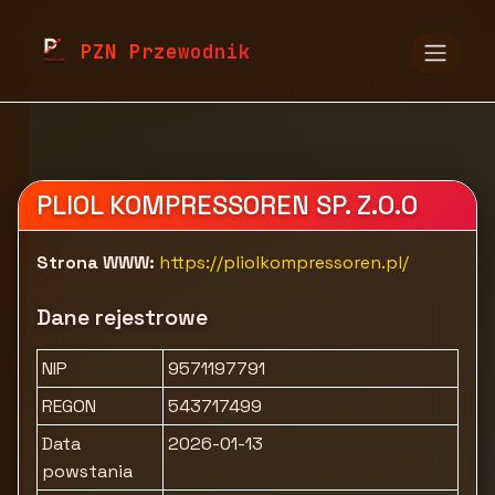
pzn.malopolska.pl
Firmy
Przemysł i produkcja
PZN Przewodnik
Automatyka, elektrotechnika i utrzymanie ruchu
Serwis sprężarek śrubowych | PLIOL KOMPRESSOREN
PLIOL KOMPRESSOREN SP. Z.O.O
Strona WWW:
https://pliolkompressoren.pl/
Dane rejestrowe
NIP
9571197791
REGON
543717499
Data
2026-01-13
powstania