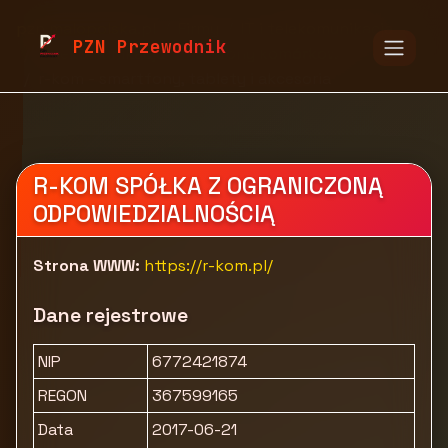
pzn.malopolska.pl
Firmy
IT i telekomunikacja
PZN Przewodnik
Telekomunikacja
Telefony komórkowe
r-kom - smartfony, tablety i akcesoria
R-KOM SPÓŁKA Z OGRANICZONĄ
ODPOWIEDZIALNOŚCIĄ
Strona WWW:
https://r-kom.pl/
Dane rejestrowe
NIP
6772421874
REGON
367599165
Data
2017-06-21