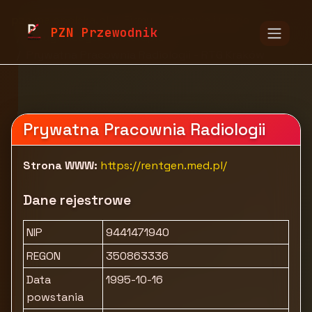
pzn.malopolska.pl
Firmy
Zdrowie i uroda
PZN Przewodnik
Usługi medyczne i terapia
Prywatna Pracownia Radiologii - RTG Kraków
Prywatna Pracownia Radiologii
Strona WWW:
https://rentgen.med.pl/
Dane rejestrowe
NIP
9441471940
REGON
350863336
Data
1995-10-16
powstania