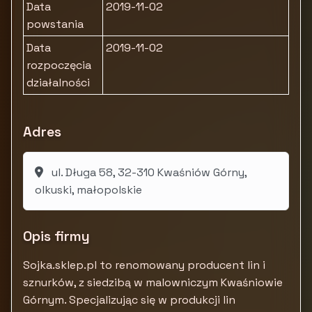
Data
2019-11-02
powstania
Data
2019-11-02
rozpoczęcia
działalności
Adres
ul. Długa 58, 32-310 Kwaśniów Górny,
olkuski, małopolskie
Opis firmy
Sojka.sklep.pl to renomowany producent lin i
sznurków, z siedzibą w malowniczym Kwaśniowie
Górnym. Specjalizując się w produkcji lin